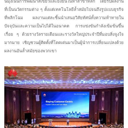
นี้มุ่งเน้นการพัฒนาสีเขียวและยั่งยืนในห้าสาขาหลัก โดยรับผลงาน
ที่เป็นนวัตกรรมต่าง ๆ ตั้งแต่เทคโนโลยีล้ำสมัยไปจนถึงรูปแบบธุรกิจ
ที่พลิกโฉม ผลงานแต่ละชิ้นนำเสนอวิสัยทัศน์ทั้งความท้าทายใน
ปัจจุบันและความเป็นไปได้ในอนาคต การแข่งขันกำลังเข้มข้นขึ้น
เรื่อย ๆ ด้วยรางวัลรายเดือนและรางวัลใหญ่ประจำปีที่มอบสิ่งจูงใจ
มากมาย เชิญชวนผู้ติดตั้งที่โดดเด่นมาเป็นผู้นำการเปลี่ยนแปลงด้วย
ผลงานอันล้ำสมัยของพวกเขา