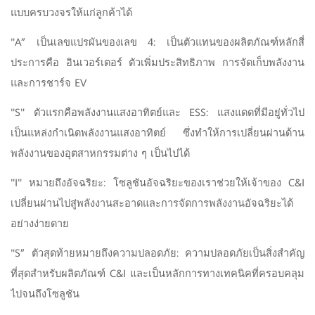
แบบครบวงจรให้แก่ลูกค้าได้
"A” เป็นเลขแปรผันของเลข 4: เป็นตัวแทนของผลิตภัณฑ์หลักสี่
ประการคือ อินเวอร์เตอร์ ตัวเพิ่มประสิทธิภาพ การจัดเก็บพลังงาน
และการชาร์จ EV
"S" ตัวแรกคือพลังงานแสงอาทิตย์และ ESS: แสงแดดที่มีอยู่ทั่วไป
เป็นแหล่งกำเนิดพลังงานแสงอาทิตย์ ซึ่งทำให้การเปลี่ยนผ่านด้าน
พลังงานของอุตสาหกรรมต่าง ๆ เป็นไปได้
"I" หมายถึงอัจฉริยะ: โซลูชันอัจฉริยะของเราช่วยให้เจ้าของ C&I
เปลี่ยนผ่านไปสู่พลังงานสะอาดและการจัดการพลังงานอัจฉริยะได้
อย่างง่ายดาย
"S” ตัวสุดท้ายหมายถึงความปลอดภัย: ความปลอดภัยเป็นสิ่งสำคัญ
ที่สุดสำหรับผลิตภัณฑ์ C&I และเป็นหลักการทางเทคนิคที่ครอบคลุม
ไปจนถึงโซลูชัน