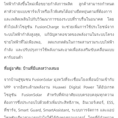
ไฟฟ้ากำลังขึ้นใหม่เพื่อขยายกำลังการผลิต ลูกค้าสามารถกำหนด
ค่าหัวจ่ายแบบชาร์จเร็วหรือเร็วพิเศษได้อย่างยืดหยุ่นตามที่ต้องการ
และเพลิดเพลินไปกับวิวัฒนาการของระบบที่ราบรื่นในอนาคต โดย
ทั่วไปแล้วโซลูชัน FusionCharge จะช่วยเพิ่มการใช้ประโยชน์จาก
ระบบไฟฟ้ากำลังสูงสุด, แก้ปัญหาคอขวดของพลังงานในระบบโครง
ข่ายไฟฟ้าที่ไม่เพียงพอ, ลดแรงกดดันในการผสานรวมระบบไฟฟ้า
กำลัง และปรับปรุงการใช้พลังงานสะอาดเพื่อส่งเสริมขับเคลื่อนแบบ
คาร์บอนต่ำ
ที่อยู่อาศัย: บ้านที่มีแสงสว่างเสมอ
จากบ้านสู่ชุมชน FusionSolar มุ่งหวังที่จะเชื่อมโยงเพื่อนบ้านเข้ากับ
VPP จากอิสระด้านพลังงาน Huawei Digital Power ได้อัปเกรด
โซลูชัน FusionSolar สำหรับที่พักอาศัยแบบครอบคลุมทุกความ
ต้องการซึ่งประกอบไปด้วยตัวเพิ่มประสิทธิภาพ, อินเวอร์เตอร์, ESS,
ที่ชาร์จ, Smart Guard, SmartAssistant, ระบบการจัดการ และแอป
โซลูชันเดียวสามารถนำไปใช้ได้กับทุกสถานการณ์ โดยที่ผู้จำหน่าย