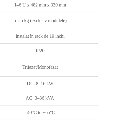
1–6 U x 482 mm x 330 mm
5–25 kg (exclusiv modulele)
Instalat în rack de 19 inchi
IP20
Trifazat/Monofazat
DC: 8–16 kW
AC: 3–36 kVA
–40°C to +65°C