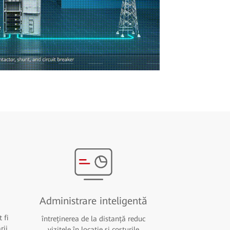
Administrare inteligentă
 fi
întreținerea de la distanță reduc
rii
vizitele în locație și costurile