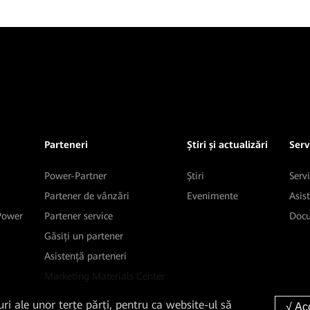
Parteneri
Știri și actualizări
Servi
Power-Partner
Știri
Servi
Partener de vânzări
Evenimente
Asis
 Power
Partener service
Docu
Găsiți un partener
Asistență parteneri
Marketing Materials Center
uri ale unor terțe părți, pentru ca website-ul să