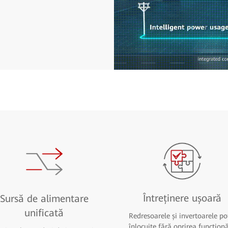
Întreținere ușoară
Sursă de alimentare
unificată
Redresoarele și invertoarele pot
înlocuite fără oprirea funcționă