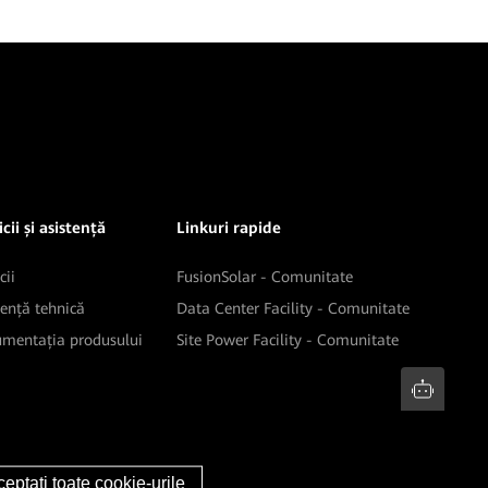
cii și asistență
Linkuri rapide
cii
FusionSolar - Comunitate
tență tehnică
Data Center Facility - Comunitate
mentația produsului
Site Power Facility - Comunitate