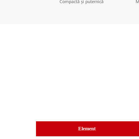
Compactă și puternică
M
Element