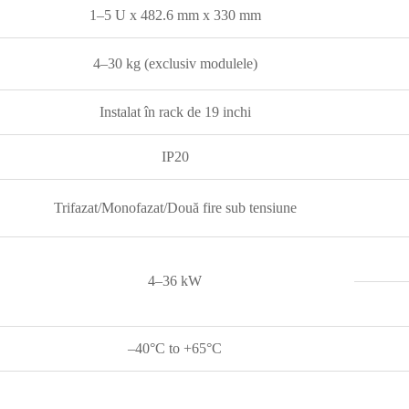
1–5 U x 482.6 mm x 330 mm
4–30 kg (exclusiv modulele)
Instalat în rack de 19 inchi
IP20
Trifazat/Monofazat/Două fire sub tensiune
4–36 kW
–40°C to +65°C