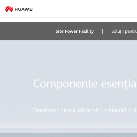
Site Power Facility
Soluții pentru
Componente esenția
Densitate ridicată, eficientă, inteligentă și f