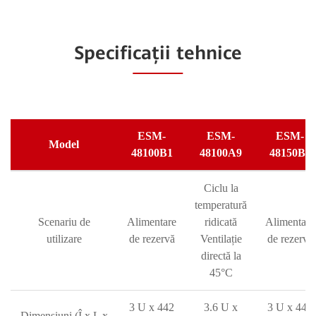
Specificații tehnice
ESM-
ESM-
ESM-
Model
48100B1
48100A9
48150B1
Ciclu la
temperatură
Scenariu de
Alimentare
ridicată
Alimentare
utilizare
de rezervă
Ventilație
de rezervă
directă la
45°C
3 U x 442
3.6 U x
3 U x 442
Dimensiuni (Î x L x