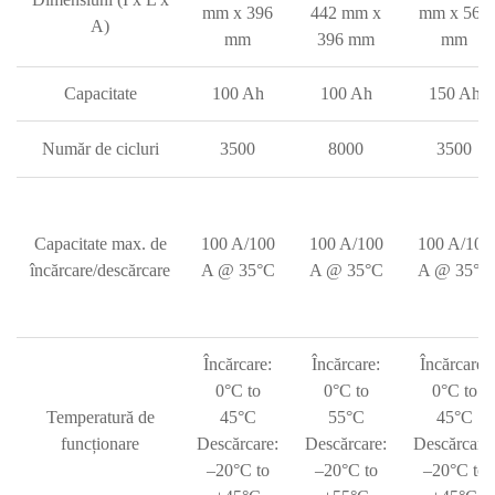
mm x 396
442 mm x
mm x 560
A)
mm
396 mm
mm
Capacitate
100 Ah
100 Ah
150 Ah
Număr de cicluri
3500
8000
3500
Capacitate max. de
100 A/100
100 A/100
100 A/100
încărcare/descărcare
A @ 35°C
A @ 35°C
A @ 35°C
Încărcare:
Încărcare:
Încărcare:
0°C to
0°C to
0°C to
Temperatură de
45°C
55°C
45°C
funcționare
Descărcare:
Descărcare:
Descărcare:
–20°C to
–20°C to
–20°C to