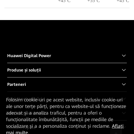
+45°C
+55°C
+45°C
Huawei Digital Power
Produse și soluții
Parteneri
Știri și actualizări
Folosim cookie-uri pe acest website, inclusiv cookie-uri
ale unor terțe părți, pentru ca website-ul să funcționeze
adecvat și a analiza traficul, pentru a oferi o
Servicii și asistență
funcționalitate îmbunătățită, funcții pe mediile de
socializare și a a personaliza conținut și reclame.
Aflați
Linkuri rapide
mai multe
.