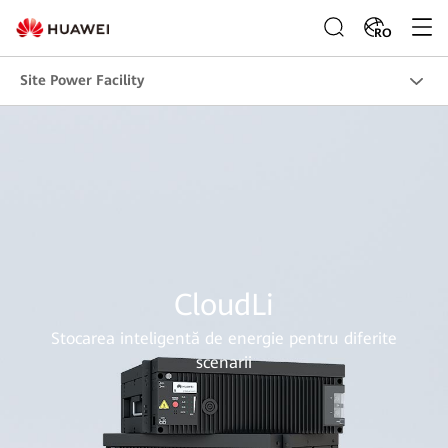
RO
Site Power Facility
CloudLi
Stocarea inteligentă de energie pentru diferite
scenarii