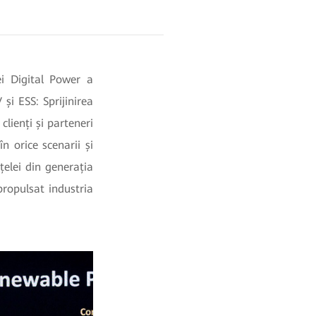
i Digital Power a
și ESS: Sprijinirea
lienți și parteneri
n orice scenarii și
țelei din generația
propulsat industria