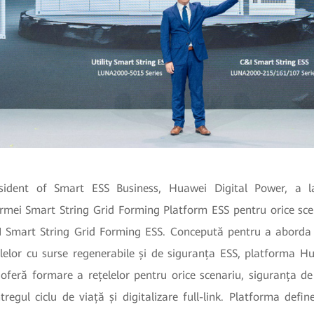
sident of Smart ESS Business, Huawei Digital Power, a 
ormei Smart String Grid Forming Platform ESS pentru orice scen
C&I Smart String Grid Forming ESS. Concepută pentru a aborda 
elelor cu surse regenerabile și de siguranța ESS, platforma H
feră formare a rețelelor pentru orice scenariu, siguranța de 
ntregul ciclu de viață și digitalizare full-link. Platforma defi