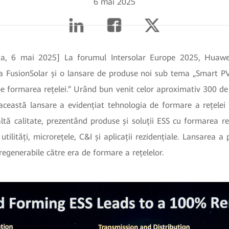
6 mai 2025
a, 6 mai 2025] La forumul Intersolar Europe 2025, Huawe
a FusionSolar și o lansare de produse noi sub tema „Smart PV 
pe formarea rețelei.” Urând bun venit celor aproximativ 300 de c
ceastă lansare a evidențiat tehnologia de formare a rețelei î
ltă calitate, prezentând produse și soluții ESS cu formarea re
tilități, microrețele, C&I și aplicații rezidențiale. Lansarea a 
 regenerabile către era de formare a rețelelor.