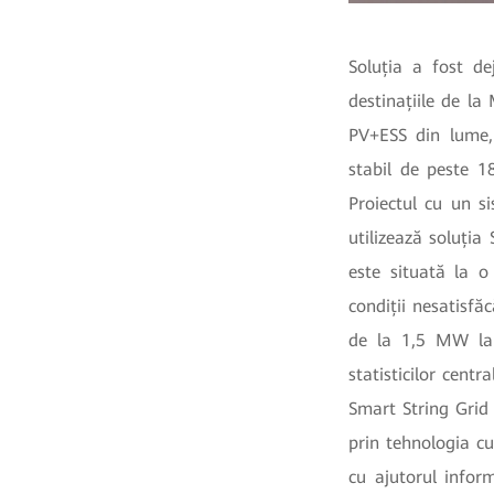
Soluția a fost d
destinațiile de la
PV+ESS din lume,
stabil de peste 1
Proiectul cu un 
utilizează soluți
este situată la 
condiții nesatisfă
de la 1,5 MW 
statisticilor centr
Smart String Grid
prin tehnologia cu
cu ajutorul infor