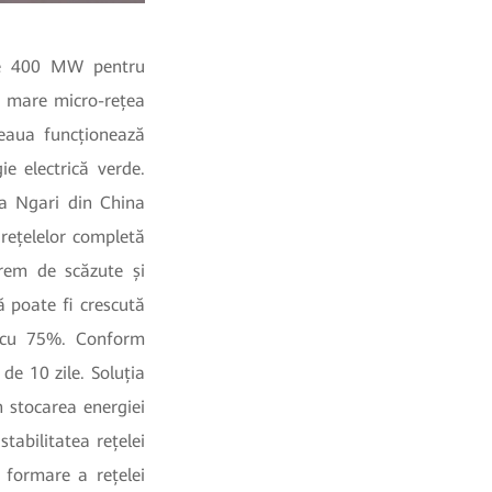
 de 400 MW pentru
ai mare micro-rețea
eaua funcționează
e electrică verde.
a Ngari din China
rețelelor completă
rem de scăzute și
ă poate fi crescută
ce cu 75%. Conform
 de 10 zile. Soluția
 stocarea energiei
tabilitatea rețelei
 formare a rețelei