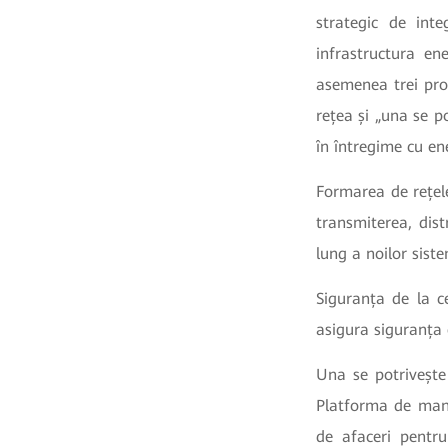
strategic de inte
infrastructura en
asemenea trei prop
rețea și „una se p
în întregime cu en
Formarea de rețele
transmiterea, dist
lung a noilor sist
Siguranța de la c
asigura siguranța 
Una se potrivește 
Platforma de mana
de afaceri pentr