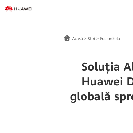
Acasă
>
Știri
>
FusionSolar
Soluția A
Huawei Di
globală spr