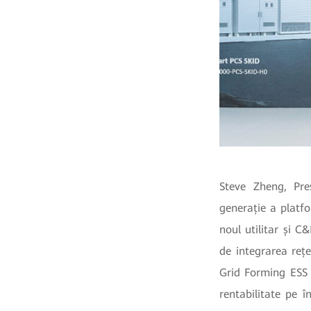
Steve Zheng, Pre
generație a platf
noul utilitar și 
de integrarea reț
Grid Forming ESS o
rentabilitate pe î