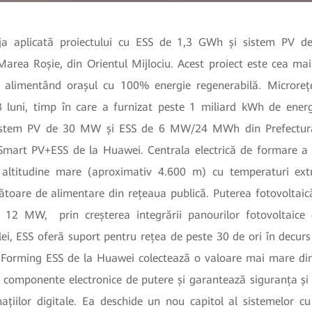
eja aplicată proiectului cu ESS de 1,3 GWh și sistem PV
 Marea Roșie, din Orientul Mijlociu. Acest proiect este cea m
 alimentând orașul cu 100% energie regenerabilă. Microreț
8 luni, timp în care a furnizat peste 1 miliard kWh de energi
sistem PV de 30 MW și ESS de 6 MW/24 MWh din Prefectur
a Smart PV+ESS de la Huawei. Centrala electrică de formare a 
o altitudine mare (aproximativ 4.600 m) cu temperaturi ext
cătoare de alimentare din rețeaua publică. Puterea fotovoltaic
la 12 MW,
prin creșterea integrării panourilor fotovoltai
alei, ESS oferă suport pentru rețea de peste 30 de ori în decurs
 Forming ESS de la Huawei colectează o valoare mai mare din
 componente electronice de putere și garantează siguranța și s
mațiilor digitale. Ea deschide un nou capitol al sistemelor cu