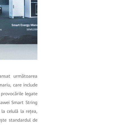
lansat următoarea
ariu, care include
provocările legate
uawei Smart String
la celulă la rețea,
nește standardul de