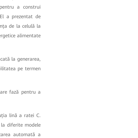
 pentru a construi
 El a prezentat de
nța de la celulă la
ergetice alimentate
icată la generarea,
bilitatea pe termen
care fază pentru a
ția lină a ratei C.
la diferite modele
izarea automată a