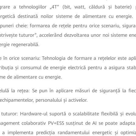
grare a tehnologiilor „4T” (bit, watt, căldură și baterie)
ergetică destinată noilor sisteme de alimentare cu energie.
uneri cheie: formarea de rețele pentru orice scenariu, sigura
otrivește tuturor”, accelerând dezvoltarea unor noi sisteme en
ergie regenerabilă.
 în orice scenariu: Tehnologia de formare a rețelelor este apl
ribuția și consumul de energie electrică pentru a asigura sta
eme de alimentare cu energie.
elulă la rețea: Se pun în aplicare măsuri de siguranță la fie
echipamentelor, personalului și activelor.
tuturor: Hardware-ul suportă o scalabilitate flexibilă și evolu
gement colaborativ PV+ESS susținut de AI se poate adapta 
u a implementa predicția randamentului energetic și optim