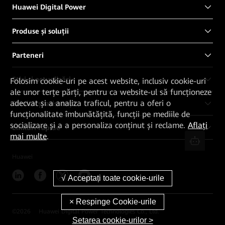
Huawei Digital Power
Produse și soluții
Parteneri
Știri și actualizări
Folosim cookie-uri pe acest website, inclusiv cookie-uri
ale unor terțe părți, pentru ca website-ul să funcționeze
adecvat și a analiza traficul, pentru a oferi o
Servicii și asistență
funcționalitate îmbunătățită, funcții pe mediile de
socializare și a a personaliza conținut și reclame.
Aflați
Linkuri rapide
mai multe
.
Huawei
©
2026
Huawei Digital Power Technologies Co., Ltd.
Setarea cookie-urilor >