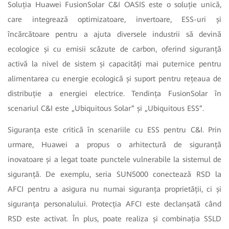
Soluția Huawei FusionSolar C&I OASIS este o soluție unică,
care integrează optimizatoare, invertoare, ESS-uri și
încărcătoare pentru a ajuta diversele industrii să devină
ecologice și cu emisii scăzute de carbon, oferind siguranță
activă la nivel de sistem și capacități mai puternice pentru
alimentarea cu energie ecologică și suport pentru rețeaua de
distribuție a energiei electrice. Tendința FusionSolar în
scenariul C&I este „Ubiquitous Solar” și „Ubiquitous ESS”.
Siguranța este critică în scenariile cu ESS pentru C&I. Prin
urmare, Huawei a propus o arhitectură de siguranță
inovatoare și a legat toate punctele vulnerabile la sistemul de
siguranță. De exemplu, seria SUN5000 conectează RSD la
AFCI pentru a asigura nu numai siguranța proprietății, ci și
siguranța personalului. Protecția AFCI este declanșată când
RSD este activat. În plus, poate realiza și combinația SSLD