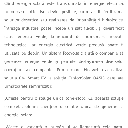
Când energia solară este transformată în energie electrică,
numeroase obiective devin posibile, cum ar fi fertilizarea
solurilor deșertice sau realizarea de îmbunătățiri hidrologice.
Întreaga industrie poate începe un salt flexibil și diversificat
către energia verde, beneficiind de numeroase inovații
tehnologice, iar energia electrică verde produsă poate fi
utilizată pe deplin. Un sistem fotovoltaic ajută o companie să
genereze energie verde și permite desfășurarea diverselor
operațiuni ale companiei. Prin urmare, Huawei a actualizat
soluția C&I Smart PV la soluția FusionSolar OASIS, care are
următoarele semnificații:
„O”este pentru o soluție unică (one-stop): Cu această soluție
completă, oferim clienților o soluție unică de generare a
energiei solare.
„A”este o variantă a numărului 4: Reprezintă cele patru