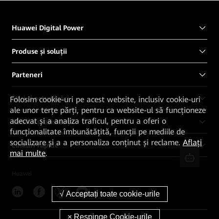
Huawei Digital Power
Produse și soluții
Parteneri
Știri și actualizări
Folosim cookie-uri pe acest website, inclusiv cookie-uri
ale unor terțe părți, pentru ca website-ul să funcționeze
adecvat și a analiza traficul, pentru a oferi o
Servicii și asistență
funcționalitate îmbunătățită, funcții pe mediile de
socializare și a a personaliza conținut și reclame.
Aflați
Linkuri rapide
mai multe
.
Huawei