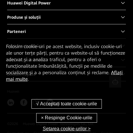
Huawei Digital Power
Produse și soluții
Parteneri
Știri și actualizări
Folosim cookie-uri pe acest website, inclusiv cookie-uri
ale unor terțe părți, pentru ca website-ul să funcționeze
adecvat și a analiza traficul, pentru a oferi o
Servicii și asistență
funcționalitate îmbunătățită, funcții pe mediile de
socializare și a a personaliza conținut și reclame.
Aflați
Linkuri rapide
mai multe
.
Huawei
©
2026
Huawei Digital Power Technologies Co., Ltd.
Setarea cookie-urilor >