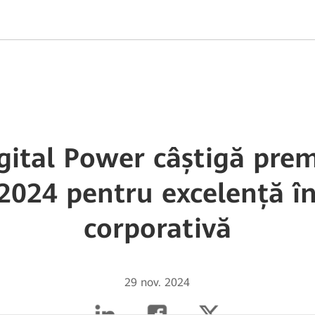
ital Power câștigă pre
2024 pentru excelență î
corporativă
29 nov. 2024