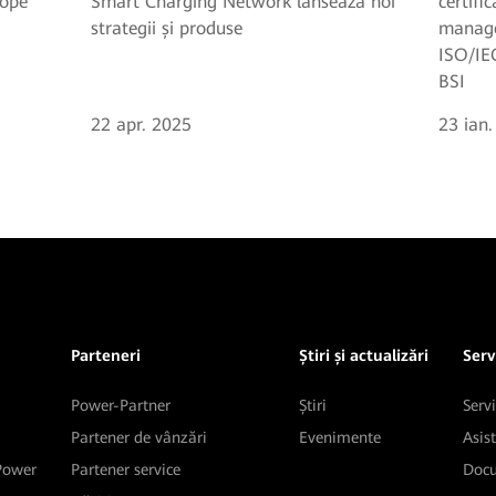
Smart Charging Network lansează noi
certifi
rope
strategii și produse
managem
ISO/IE
BSI
22 apr. 2025
23 ian
Parteneri
Știri și actualizări
Servi
Power-Partner
Știri
Servi
Partener de vânzări
Evenimente
Asis
 Power
Partener service
Docu