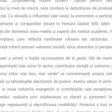
itulat „Empowering Future Growth” (Sprijin pentru dezvo
a la nivel de marcă, care conduce la dezvoltarea de produse n
noi. Ca dovadă a influenței sale vaste, la eveniment a participa
entanți ai companiilor listate în Fortune Global 500, lideri a
ite din domeniul mass-media și experți din mediul academic. Pr
mplare, care reflectă tendințele viitoare ale sectorului,
tețe criterii precum valoarea socială, etica afacerilor și perspe
wer a primit o înaltă recunoaștere de la peste 100 de membr
spectivele sale unice în sector, contribuția socială și valoarea 
unui viitor mai bun, mai verde” se concentrează asupra int
tale cu tehnologiile electronicii de putere. Acesta aduce în prim
 la noua industrie energetică și contribuțiile sale excepțio
onului, realizate prin colaborarea cu clienții și partenerii 
ie nepoluantă și electrificarea mobilității. Proiectul a fost in