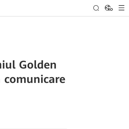
RO
miul Golden
n comunicare