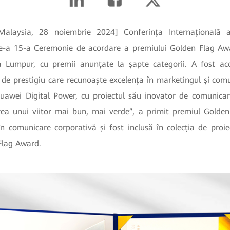
alaysia, 28 noiembrie 2024] Conferința Internațională 
e-a 15-a Ceremonie de acordare a premiului Golden Flag Aw
a Lumpur, cu premii anunțate la șapte categorii. A fost ac
de prestigiu care recunoaște excelența în marketingul și comun
uawei Digital Power, cu proiectul său inovator de comunicar
rea unui viitor mai bun, mai verde”, a primit premiul Gold
în comunicare corporativă și fost inclusă în colecția de proie
Flag Award.