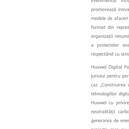
Evenimentul int
promovează inovați
modele de afaceri 
format din reprez
organizații renum
a proiectelor exe
respectând cu stric
Huawei Digital Po
juriului pentru per
caz „Construirea 
tehnologiilor digi
Huawei cu privire
neutralității carb
generarea de energ