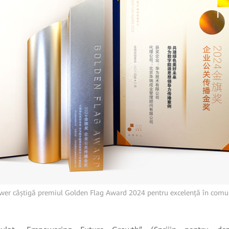
wer câștigă premiul Golden Flag Award 2024 pentru excelență în comu