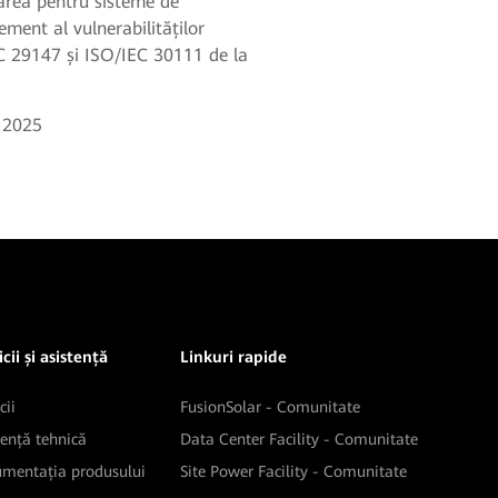
carea pentru sisteme de
ent al vulnerabilităților
C 29147 și ISO/IEC 30111 de la
. 2025
cii și asistență
Linkuri rapide
cii
FusionSolar - Comunitate
tență tehnică
Data Center Facility - Comunitate
mentația produsului
Site Power Facility - Comunitate