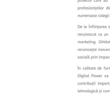
proiecte care au 
profesioniștilor
numeroase colegii 
De la înființarea 
recunoscut ca un 
marketing. Ghida
recunoaște inovare
socială prin impac
În calitate de fur
Digital Power va
contribuții impor
tehnologică și com