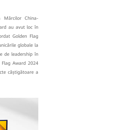
a Mărcilor China-
ard au avut loc în
ordat Golden Flag
icările globale la
e de leadership în
en Flag Award 2024
cte câștigătoare a