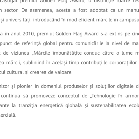
câștigat premiul Golden Flag Award, o distincție foarte re
 din sector. De asemenea, acesta a fost adoptat ca un manu
și universități, introducând în mod eficient mărcile în campusu
sa în anul 2010, premiul Golden Flag Award s-a extins pe cinc
punct de referință global pentru comunicările la nivel de mar
t de viziunea „Mărcile îmbunătățite conduc către o lume m
a mărcii, subliniind în același timp contribuțiile corporațiilor 
tul cultural și crearea de valoare.
nizor și pionier în domeniul produselor și soluțiilor digitale
 continua să promoveze conceptul de „Tehnologie în armon
tante la tranziția energetică globală și sustenabilitatea ecol
ercială.