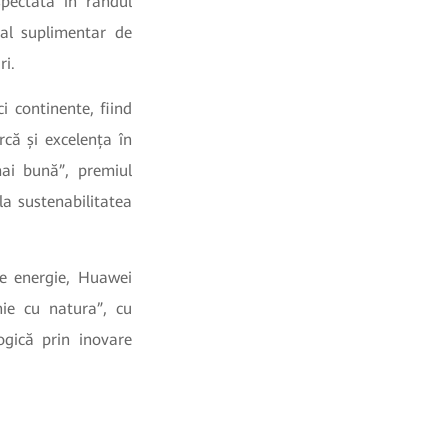
spectată în rândul
al suplimentar de
ri.
i continente, fiind
că și excelența în
ai bună”, premiul
la sustenabilitatea
 de energie, Huawei
ie cu natura”, cu
ogică prin inovare