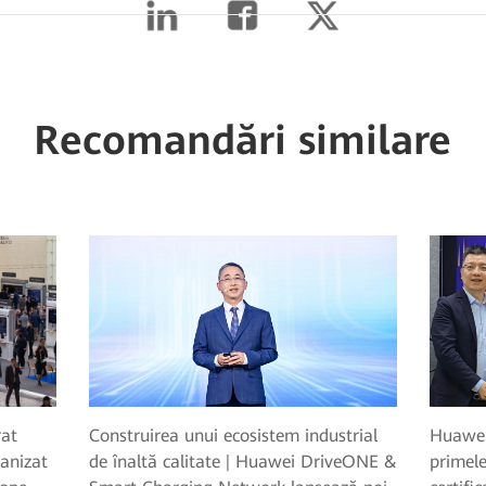
Recomandări similare
Construirea unui ecosistem industrial
Huawei 
rat
de înaltă calitate | Huawei DriveONE &
primel
anizat