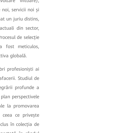
ltare viitoare),
oi, servicii noi și
t un juriu distins,
ctuali din sector,
ocesul de selecție
 a fost meticulos,
ctiva globală.
i profesioniști ai
afacerii. Studiul de
egrării profunde a
 plan perspectivele
nale la promovarea
în ceea ce privește
clus în colecția de