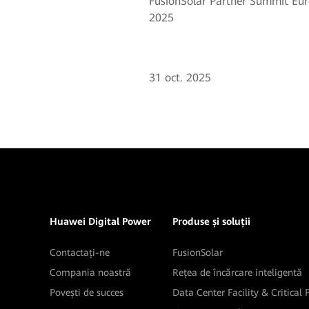
FusionSolar Partner Summit Eu
2025
31 oct. 2025
Huawei Digital Power
Produse și soluții
Contactați-ne
FusionSolar
Compania noastră
Rețea de încărcare inteligentă
Povești de succes
Data Center Facility & Critical