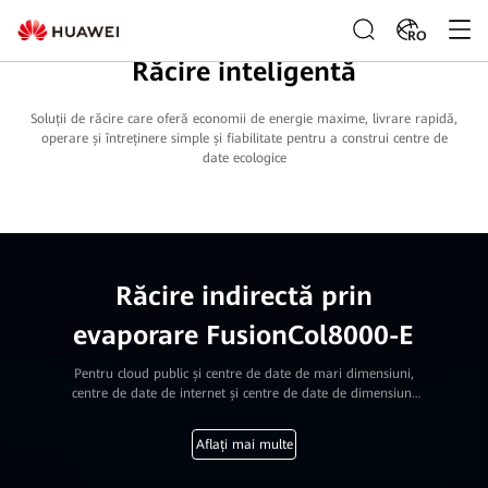
RO
Răcire inteligentă
Soluții de răcire care oferă economii de energie maxime, livrare rapidă,
operare și întreținere simple și fiabilitate pentru a construi centre de
date ecologice
Răcire indirectă prin
evaporare FusionCol8000-E
Pentru cloud public și centre de date de mari dimensiuni,
centre de date de internet și centre de date de dimensiuni
medii și mari ale transportatorilor, întreprinderilor,
administrațiilor publice și instituțiilor financiare
Aflați mai multe