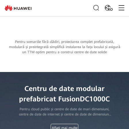
RO
Pentru scenariile fără clădiri, proiectarea complet prefabricată,
modulară și preintegrată simplifică instalarea la fața locului și asigură
un TTM optim pentru a construi centre de date solide
Centru de date modular
prefabricat FusionDC1000C
Pentru cloud public și centre de date de mari dimensiuni,
centre de date de internet și centre de date de dimensiuni
medii și mari ale transportatorilor, întreprinderilor,
administrațiilor publice și instituțiilor financiare
Aflați mai multe