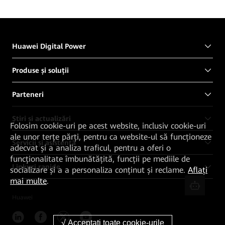
Huawei Digital Power
Produse și soluții
Parteneri
Știri și actualizări
Folosim cookie-uri pe acest website, inclusiv cookie-uri
ale unor terțe părți, pentru ca website-ul să funcționeze
Servicii și asistență
adecvat și a analiza traficul, pentru a oferi o
funcționalitate îmbunătățită, funcții pe mediile de
Linkuri rapide
socializare și a a personaliza conținut și reclame.
Aflați
mai multe
.
Huawei