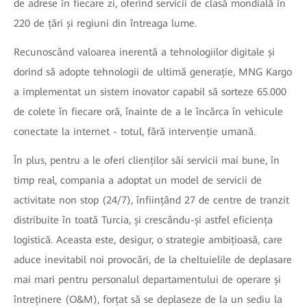
de adrese în fiecare zi, oferind servicii de clasă mondială în
220 de țări și regiuni din întreaga lume.
Recunoscând valoarea inerentă a tehnologiilor digitale și
dorind să adopte tehnologii de ultimă generație, MNG Kargo
a implementat un sistem inovator capabil să sorteze 65.000
de colete în fiecare oră, înainte de a le încărca în vehicule
conectate la internet - totul, fără intervenție umană.
În plus, pentru a le oferi clienților săi servicii mai bune, în
timp real, compania a adoptat un model de servicii de
activitate non stop (24/7), înființând 27 de centre de tranzit
distribuite în toată Turcia, și crescându-și astfel eficiența
logistică. Aceasta este, desigur, o strategie ambițioasă, care
aduce inevitabil noi provocări, de la cheltuielile de deplasare
mai mari pentru personalul departamentului de operare și
întreținere (O&M), forțat să se deplaseze de la un sediu la