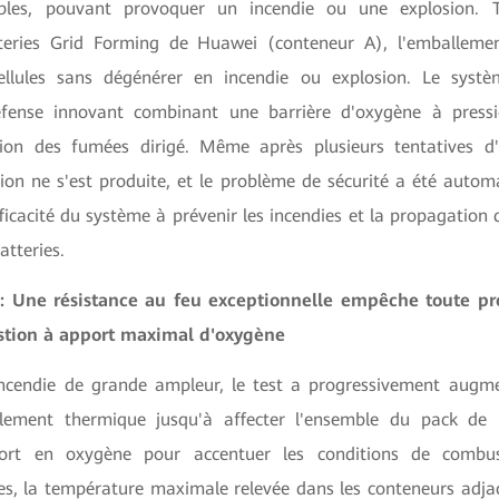
les, pouvant provoquer un incendie ou une explosion. T
eries
Grid Forming de Huawei (conteneur A), l'emballemen
ellules sans dégénérer en incendie ou explosion. Le syst
ense innovant combinant une barrière d'oxygène à pressi
tion des fumées dirigé. Même après plusieurs tentatives d
on ne s'est produite, et le problème de sécurité a été autom
fficacité du système à prévenir les incendies et la propagation 
atteries.
 : Une résistance au feu exceptionnelle empêche toute p
stion à apport maximal d'oxygène
incendie de grande ampleur, le test a progressivement augm
llement thermique jusqu'à affecter l'ensemble du pack de b
port en oxygène pour accentuer les conditions de combus
es, la température maximale relevée dans les conteneurs adjac