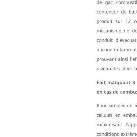
de gaz combustib
conteneur de batt
produit sur 12 c
mécanisme de déf
conduit d'évacua
aucune inflammati
prouvant ainsi l'e
niveau des blocs-b
Fait marquant 3
en cas de combu
Pour simuler un 
cellules en emba
maximisant l'ap
conditions extrêm