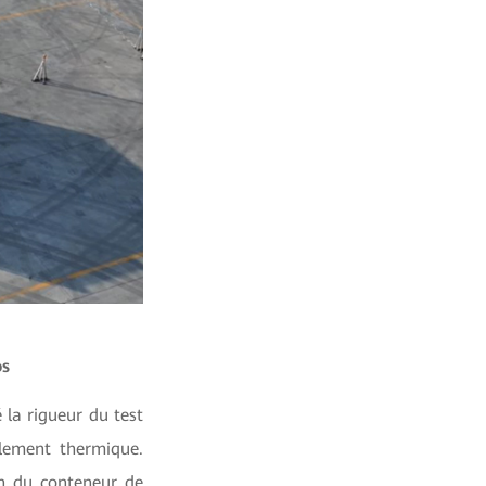
os
la rigueur du test
lement thermique.
on du conteneur de