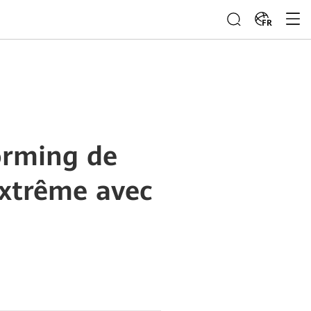
FR
orming de
extrême avec