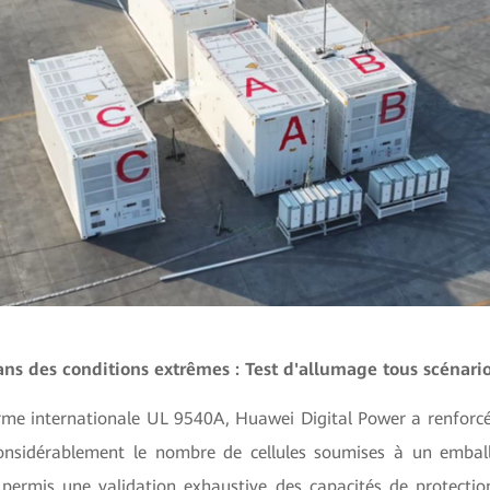
ns des conditions extrêmes : Test d'allumage tous scénari
me internationale UL 9540A, Huawei Digital Power a renforcé 
nsidérablement le nombre de cellules soumises à un embal
permis une validation exhaustive des capacités de protecti