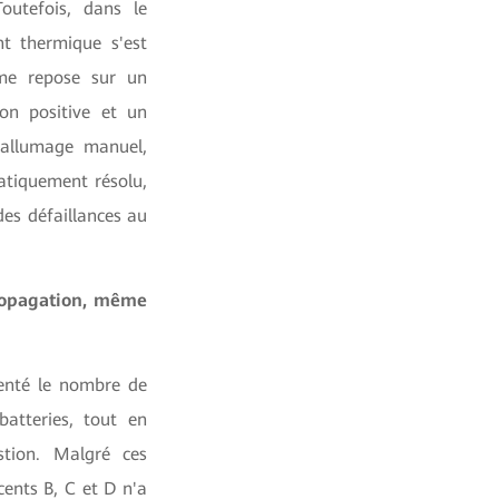
outefois, dans le
t thermique s'est
ème repose sur un
on positive et un
'allumage manuel,
atiquement résolu,
des défaillances au
ropagation, même
enté le nombre de
atteries, tout en
tion. Malgré ces
ents B, C et D n'a