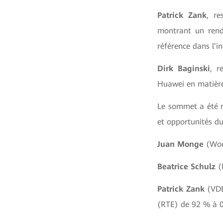
Patrick Zank
, re
montrant un rend
référence dans l’in
Dirk Baginski
, r
Huawei en matière 
Le sommet a été r
et opportunités d
Juan Monge
(Woo
Beatrice Schulz
(B
Patrick Zank
(VDE)
(RTE) de 92 % à 0