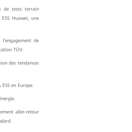
 de tests terrain
l ESS Huawei, une
é l’engagement de
ication TÜV.
sion des tendances
 ESS en Europe.
énergie.
ement aller-retour
ndard.