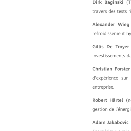
Dirk Baginski
(TÜ
travers des tests r
Alexander Wieg
refroidissement h
Gillis De Troyer
investissements dan
Christian Forster
d’expérience sur
entreprise.
Robert Härtel
(ne
gestion de l’énerg
Adam Jakabovic
(