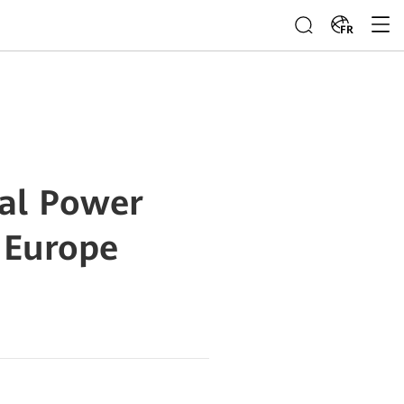
FR
al Power
n Europe