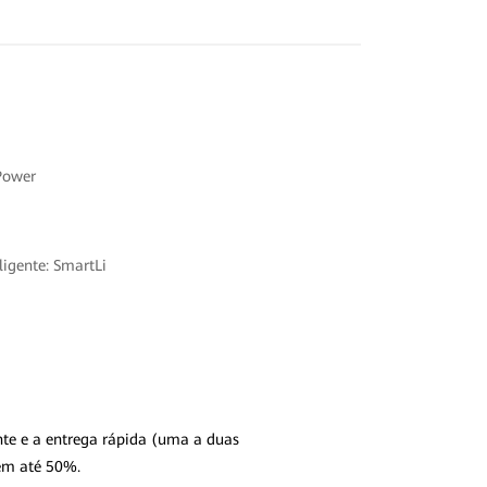
Power
eligente: SmartLi
te e a entrega rápida (uma a duas
em até 50%.