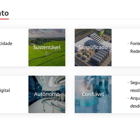
nto
cidade
Font
Sustentável
Simplificado
Rede
Segu
gital
reso
Autônomo
Confiável
Arqu
desd