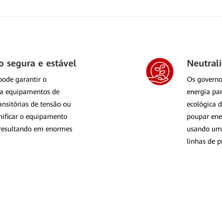
o segura e estável
Neutral
pode garantir o
Os governo
ra equipamentos de
energia pa
ansitórias de tensão ou
ecológica d
nificar o equipamento
poupar ener
 resultando em enormes
usando uma
linhas de p