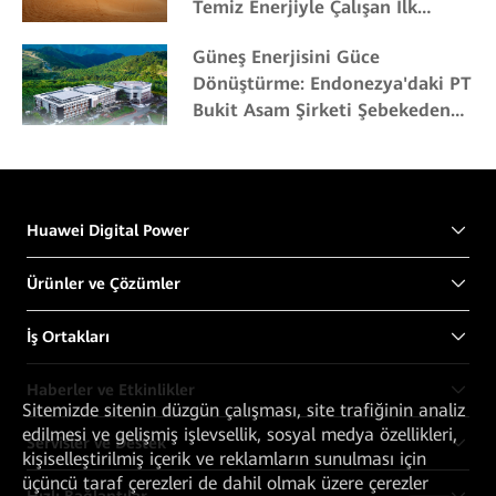
Temiz Enerjiyle Çalışan İlk
Şehrine Katkıda Bulunuyor
Güneş Enerjisini Güce
Dönüştürme: Endonezya'daki PT
Bukit Asam Şirketi Şebekeden
Bağımsız Güneş Projesi'ne
Öncülük Ediyor
Huawei Digital Power
Ürünler ve Çözümler
İş Ortakları
Haberler ve Etkinlikler
Sitemizde sitenin düzgün çalışması, site trafiğinin analiz
edilmesi ve gelişmiş işlevsellik, sosyal medya özellikleri,
Servisler ve Destek
kişiselleştirilmiş içerik ve reklamların sunulması için
üçüncü taraf çerezleri de dahil olmak üzere çerezler