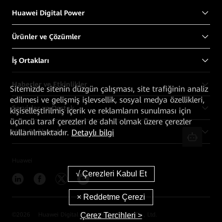
Huawei Digital Power
Ürünler ve Çözümler
İş Ortakları
Haberler ve Etkinlikler
Sitemizde sitenin düzgün çalışması, site trafiğinin analiz
edilmesi ve gelişmiş işlevsellik, sosyal medya özellikleri,
Servisler ve Destek
kişiselleştirilmiş içerik ve reklamların sunulması için
üçüncü taraf çerezleri de dahil olmak üzere çerezler
Hızlı Bağlantılar
kullanılmaktadır.
Detaylı bilgi
Huawei
Çerez Tercihleri >
©
2026
Huawei Digital Power Technologies Co., Ltd.