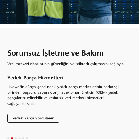
Sorunsuz İşletme ve Bakım
Veri merkezi cihazlarının güvenliğini ve istikrarlı çalışmasını sağlayın.
Yedek Parça Hizmetleri
Ci
en
Huawei'in dünya genelindeki yedek parça merkezlerinin herhangi
Güv
birinden başvuru yaparak orijinal ekipman üreticisi (OEM) yedek
art
parçalarını edinebilir ve kesintisiz veri merkezi hizmetleri
ürü
sağlayabilirsiniz.
sun
Yedek Parça Sorgulayın