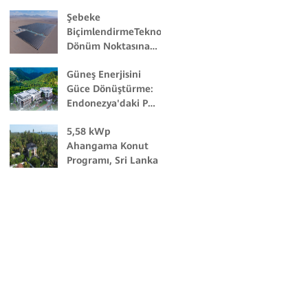
Şebeke
BiçimlendirmeTeknolojisi
Dönüm Noktasına
Ulaştı: Yeşil Enerji
Güneş Enerjisini
Ticareti Hızla
Güce Dönüştürme:
Yükseliyor
Endonezya'daki PT
Bukit Asam Şirketi
5,58 kWp
Şebekeden
Ahangama Konut
Bağımsız Güneş
Programı, Sri Lanka
Projesi'ne Öncülük
Ediyor