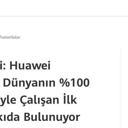
FusionSolar
ri: Huawei
, Dünyanın %100
yle Çalışan İlk
kıda Bulunuyor