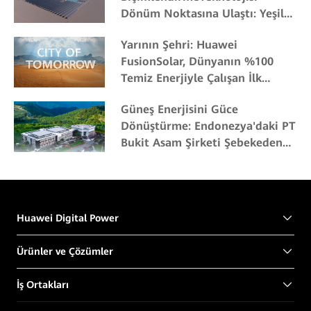
Dönüm Noktasına Ulaştı: Yeşil
Enerji Ticareti Hızla Yükseliyor
Yarının Şehri: Huawei
FusionSolar, Dünyanın %100
Temiz Enerjiyle Çalışan İlk
Şehrine Katkıda Bulunuyor
Güneş Enerjisini Güce
Dönüştürme: Endonezya'daki PT
Bukit Asam Şirketi Şebekeden
Bağımsız Güneş Projesi'ne
Öncülük Ediyor
Huawei Digital Power
Ürünler ve Çözümler
İş Ortakları