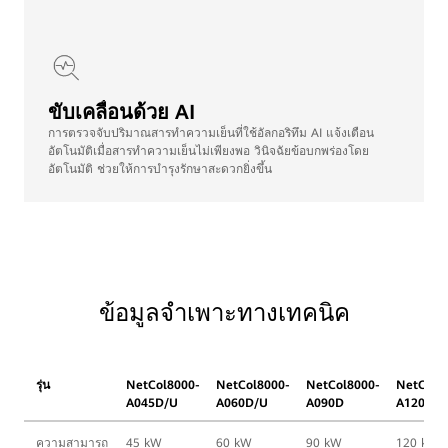
อัลกอริทึมการเพิ่มประสิทธิภาพอัจฉริยะ iCooling ช่วยปรับปรุงการใช้
พลังงานได้ถึง 8%
ขับเคลื่อนด้วย AI
การตรวจจับปริมาณสารทําความเย็นที่ใช้อัลกอริทึม AI แจ้งเตือน
อัตโนมัติเมื่อสารทําความเย็นไม่เพียงพอ วินิจฉัยข้อบกพร่องโดย
อัตโนมัติ ช่วยให้การบำรุงรักษาสะดวกยิ่งขึ้น
ข้อมูลจำเพาะทางเทคนิค
รุ่น
NetCol8000-
NetCol8000-
NetCol8000-
NetCol8
A045D/U
A060D/U
A090D
A120D
ความสามารถ
45 kW
60 kW
90 kW
120 kW