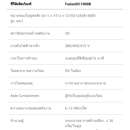
ซีรีส์ผลิตภัณฑ์
FusionDC1000B
ขนาดของโมดูลหลัก (ยาว x กว้าง x
12192×2438×3600
สูง, มม.)
สถาปัตยกรรมด้านพลังงาน
2N
แรงดันไฟฟ้าขาเข้า
380/400/415 V
เวลาในการสำรอง
แบตเตอรี่ลิเธียม@15 นาที
โหมดระบายความร้อน
DX ในห้อง
การไหลของลม
การจ่ายอากาศแบบกระจาย
Aisle Containment
ตู้กักเก็บอุณหภูมิแบบร้อน
ความหนาแน่นของพลังงาน
6-12 kW/แร็ค
จำนวนตู้
ระบบจ่ายอากาศด้านเดียว: ≤ 26
แร็ค/โมดูล