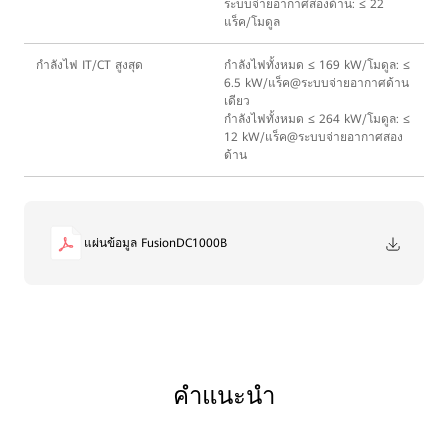
ระบบจ่ายอากาศสองด้าน: ≤ 22
แร็ค/โมดูล
กำลังไฟ IT/CT สูงสุด
กําลังไฟทั้งหมด ≤ 169 kW/โมดูล: ≤
6.5 kW/แร็ค@ระบบจ่ายอากาศด้าน
เดียว
กำลังไฟทั้งหมด ≤ 264 kW/โมดูล: ≤
12 kW/แร็ค@ระบบจ่ายอากาศสอง
ด้าน
แผ่นข้อมูล FusionDC1000B
คำแนะนำ