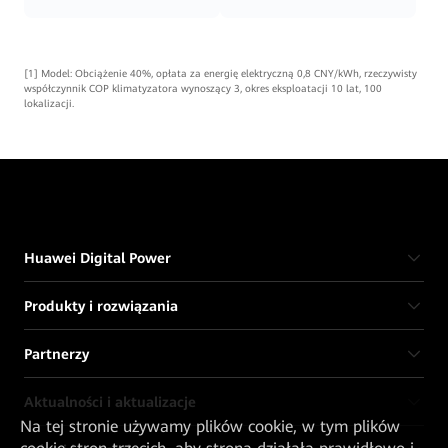
[1] Model: Obciążenie 40%, opłata za energię elektryczną 0,8 CNY/kWh, rzeczywisty
współczynnik COP klimatyzatora wynoszący 3, okres eksploatacji 10 lat, 100
lokalizacji.
Huawei Digital Power
Produkty i rozwiązania
Partnerzy
Aktualności i aktualizacje
Na tej stronie używamy plików cookie, w tym plików