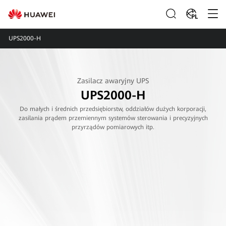
PL
UPS2000-H
Zasilacz awaryjny UPS
UPS2000-H
Do małych i średnich przedsiębiorstw, oddziałów dużych korporacji,
zasilania prądem przemiennym systemów sterowania i precyzyjnych
przyrządów pomiarowych itp.