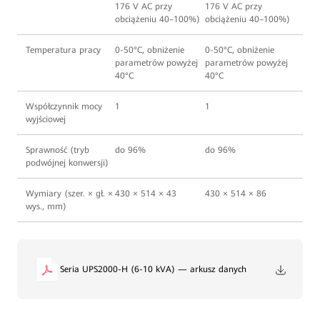
176 V AC przy
176 V AC przy
obciążeniu 40–100%)
obciążeniu 40–100%)
Temperatura pracy
0-50°C, obniżenie
0-50°C, obniżenie
parametrów powyżej
parametrów powyżej
40°C
40°C
Współczynnik mocy
1
1
wyjściowej
Sprawność (tryb
do 96%
do 96%
podwójnej konwersji)
Wymiary (szer. × gł. ×
430 × 514 × 43
430 × 514 × 86
wys., mm)
Seria UPS2000-H (6-10 kVA) — arkusz danych