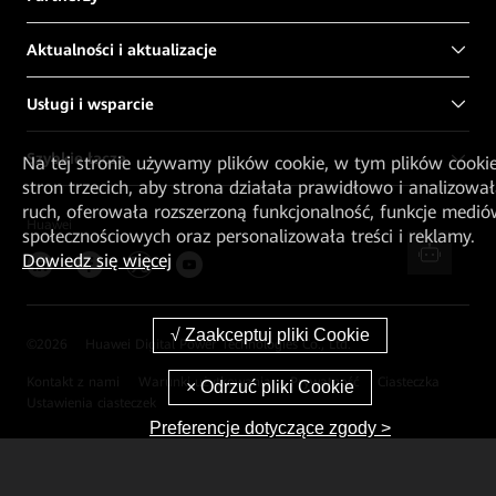
Aktualności i aktualizacje
Usługi i wsparcie
Szybkie łącza
Na tej stronie używamy plików cookie, w tym plików cooki
stron trzecich, aby strona działała prawidłowo i analizowa
ruch, oferowała rozszerzoną funkcjonalność, funkcje medi
Huawei
społecznościowych oraz personalizowała treści i reklamy.
Dowiedz się więcej
©
2026
Huawei Digital Power Technologies Co., Ltd.
Kontakt z nami
Warunki użytkowania
Prywatność
Ciasteczka
Ustawienia ciasteczek
Preferencje dotyczące zgody >