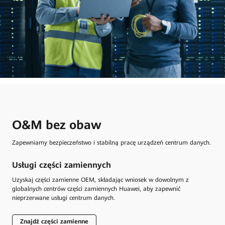
O&M bez obaw
Zapewniamy bezpieczeństwo i stabilną pracę urządzeń centrum danych.
Usługi części zamiennych
Ko
z
Uzyskaj części zamienne OEM, składając wniosek w dowolnym z
Zap
globalnych centrów części zamiennych Huawei, aby zapewnić
pro
nieprzerwane usługi centrum danych.
wyd
bez
Znajdź części zamienne