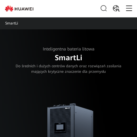
PL
SmartLi
Inteligentna bateria litowa
SmartLi
Do średnich i dużych centrów danych oraz rozwiązań zasilania
mających krytyczne znaczenie dla przemysłu