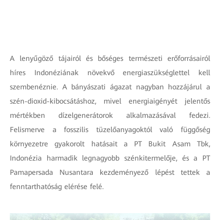
A lenyűgöző tájairól és bőséges természeti erőforrásairól
híres Indonéziának növekvő energiaszükséglettel kell
szembenéznie. A bányászati ágazat nagyban hozzájárul a
szén-dioxid-kibocsátáshoz, mivel energiaigényét jelentős
mértékben dízelgenerátorok alkalmazásával fedezi.
Felismerve a fosszilis tüzelőanyagoktól való függőség
környezetre gyakorolt hatásait a PT Bukit Asam Tbk,
Indonézia harmadik legnagyobb szénkitermelője, és a PT
Pamapersada Nusantara kezdeményező lépést tettek a
fenntarthatóság elérése felé.