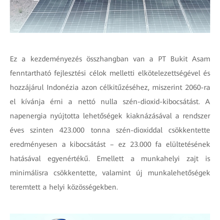
Ez a kezdeményezés összhangban van a PT Bukit Asam
fenntartható fejlesztési célok melletti elkötelezettségével és
hozzájárul Indonézia azon célkitűzéséhez, miszerint 2060-ra
el kívánja érni a nettó nulla szén-dioxid-kibocsátást. A
napenergia nyújtotta lehetőségek kiaknázásával a rendszer
éves szinten 423.000 tonna szén-dioxiddal csökkentette
eredményesen a kibocsátást – ez 23.000 fa elültetésének
hatásával egyenértékű. Emellett a munkahelyi zajt is
minimálisra csökkentette, valamint új munkalehetőségek
teremtett a helyi közösségekben.