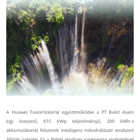
A Huawei FusionSolarral együttműködve a PT Bukit Asam
egy korszerű, 615 kWp teljesítményű, 200 kWh-s
akkumulátorral felszerelt intelligens mikrohálózati rendszert
állított üzembe. Ez a fejlett rendszer napenergia segítségével