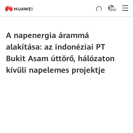
HU
A napenergia árammá
alakítása: az indonéziai PT
Bukit Asam úttörő, hálózaton
kívüli napelemes projektje