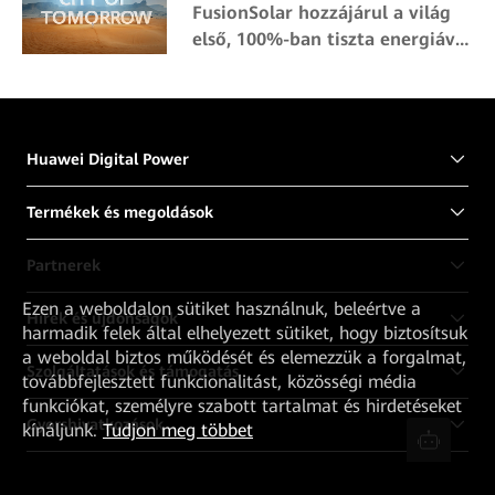
FusionSolar hozzájárul a világ
első, 100%-ban tiszta energiával
működő városához
Huawei Digital Power
Termékek és megoldások
Partnerek
Ezen a weboldalon sütiket használnuk, beleértve a
Hírek és újdonságok
harmadik felek által elhelyezett sütiket, hogy biztosítsuk
a weboldal biztos működését és elemezzük a forgalmat,
Szolgáltatások és támogatás
továbbfejlesztett funkcionalitást, közösségi média
funkciókat, személyre szabott tartalmat és hirdetéseket
Gyorshivatkozások
kínáljunk.
Tudjon meg többet