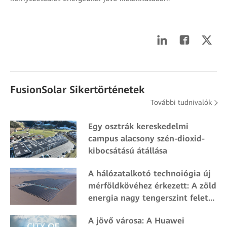
FusionSolar Sikertörténetek
További tudnivalók
Egy osztrák kereskedelmi
campus alacsony szén-dioxid-
kibocsátású átállása
A hálózatalkotó technoiógia új
mérföldkövéhez érkezett: A zöld
energia nagy tengerszint feletti
magasságokban is kereskedelmi
A jövő városa: A Huawei
forgalomba kerül