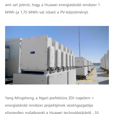
ami azt jelenti, hogy a Huawei energiatároló rendszer 1
MWh-ja 1,75 MWh-val növeli a PV-teljesítményt.
Yang Mingsheng, a Ngari-prefektúra ZDI napelem +
energiatároló rendszer projektjének vezérigazgatója
elismerően nyilatkozott a Huawei technológiájáról: „10