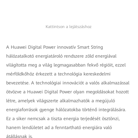
Kattintson a lejátszáshoz
A Huawei Digital Power innovatív Smart String
hálózatalkotó energiatároló rendszere zöld energiával
világította meg a világ legmagasabban fekvő régióit, ezzel
mérföldkőhöz érkezett a technológia kereskedelmi
bevezetése. A technológiai innovációt a valós alkalmazással
ötvözve a Huawei Digital Power olyan megoldásokat hozott
létre, amelyek világszerte alkalmazhatók a megújuló
energiaforrások gyenge hálózatokba történő integrálására.
Ez a siker nemcsak a tiszta energia terjedését ösztönzi,
hanem lendületet ad a fenntartható energiára való
átállásnak is.