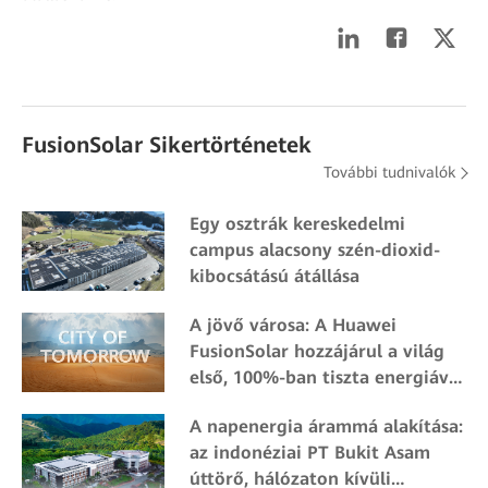
FusionSolar Sikertörténetek
További tudnivalók
Egy osztrák kereskedelmi
campus alacsony szén-dioxid-
kibocsátású átállása
A jövő városa: A Huawei
FusionSolar hozzájárul a világ
első, 100%-ban tiszta energiával
működő városához
A napenergia árammá alakítása:
az indonéziai PT Bukit Asam
úttörő, hálózaton kívüli