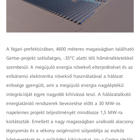
A Ngari-prefektúrában, 4600 méteres magasságban található
Gertse-projekt szélsőséges, -35°C alatti téli hőmérsékletekkel
szembesül. A megújuló energia növekvő elterjedésével és az
erősáramú elektronika növekvő használatával a hálózat
erőssége gyengült, ami a megújuló energia nagyléptékű
integrációját egyre nagyobb kihívássá teszi. A hálózatalkotó
energiatároló rendszerek bevezetése előtt a 30 MW-os
napelemes projekt teljesítményét mindössze 1,5 MW-ra
korlátozták. Emellett a nagy magasságban uralkodó alacsony
légnyomás és a vékony oxigénszint súlyosbítja az eszköz
hőelvezetését és a működési kihívásokat, így a Gertse ideális