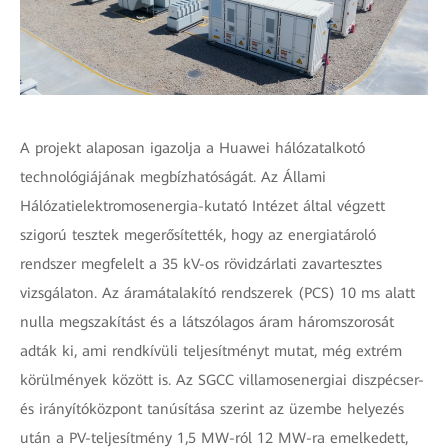
A projekt alaposan igazolja a Huawei hálózatalkotó
technológiájának megbízhatóságát. Az Állami
Hálózatielektromosenergia-kutató Intézet által végzett
szigorú tesztek megerősítették, hogy az energiatároló
rendszer megfelelt a 35 kV-os rövidzárlati zavartesztes
vizsgálaton. Az áramátalakító rendszerek (PCS) 10 ms alatt
nulla megszakítást és a látszólagos áram háromszorosát
adták ki, ami rendkívüli teljesítményt mutat, még extrém
körülmények között is. Az SGCC villamosenergiai diszpécser-
és irányítóközpont tanúsítása szerint az üzembe helyezés
után a PV-teljesítmény 1,5 MW-ról 12 MW-ra emelkedett,