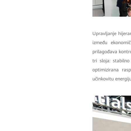
Upravljanje hijer
između ekonomičn
prilagođava kontr
tri sloja: stabil
optimizirana ras
učinkovitu energiju