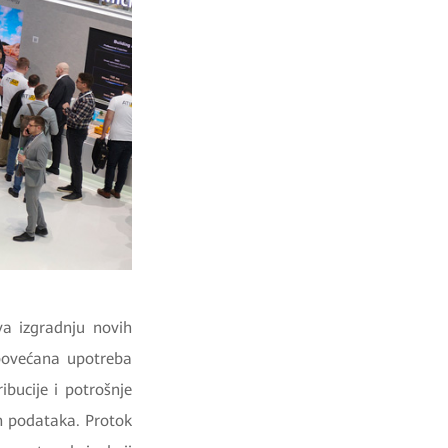
va izgradnju novih
 povećana upotreba
ibucije i potrošnje
om podataka. Protok