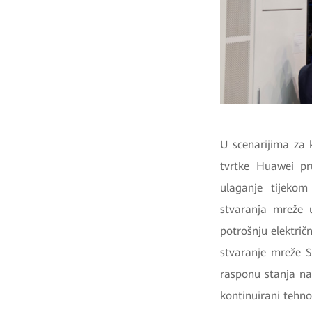
U scenarijima za 
tvrtke Huawei pr
ulaganje tijekom
stvaranja mreže u
potrošnju električ
stvaranje mreže S
rasponu stanja na
kontinuirani tehno