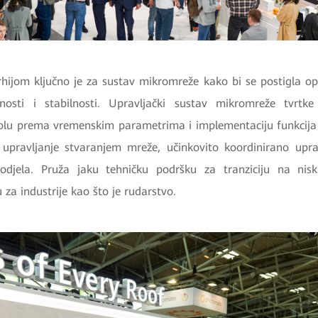
arhijom ključno je za sustav mikromreže kako bi se postigla o
osti i stabilnosti. Upravljački sustav mikromreže tvrtk
olu prema vremenskim parametrima i implementaciju funkcija t
no upravljanje stvaranjem mreže, učinkovito koordinirano upr
podjela. Pruža jaku tehničku podršku za tranziciju na nisk
 za industrije kao što je rudarstvo.