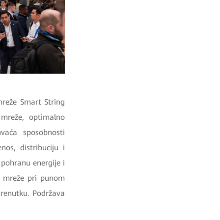
mreže Smart String
 mreže, optimalno
hvaća sposobnosti
os, distribuciju i
 pohranu energije i
je mreže pri punom
trenutku. Podržava