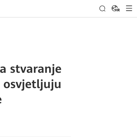
HR
a stvaranje
osvjetljuju
e