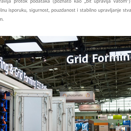
ravlja protok podataka (poznato kao „bit upravlja vatom”)
lnu isporuku, sigurnost, pouzdanost i stabilno upravljanje st
m.