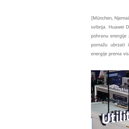
[München, Njemačk
svibnja. Huawei D
pohranu energije 
pomažu ubrzati i
energije prema vi