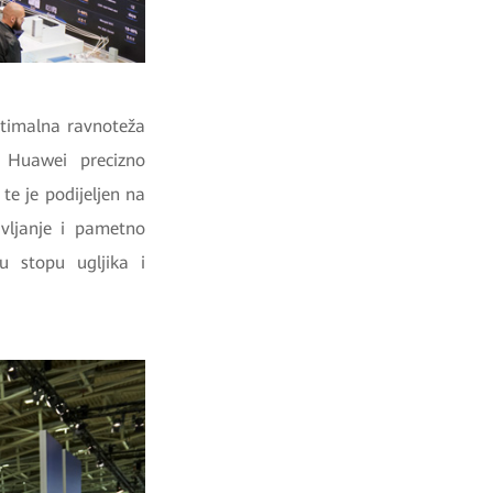
ptimalna ravnoteža
e Huawei precizno
e je podijeljen na
avljanje i pametno
u stopu ugljika i