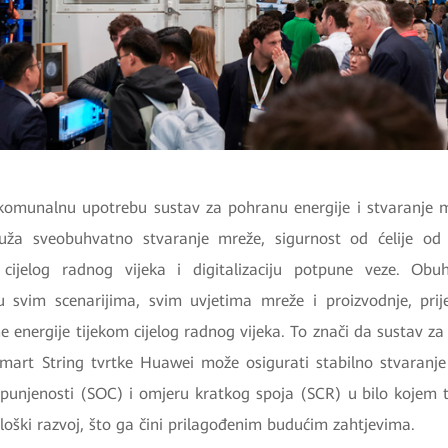
komunalnu upotrebu sustav za pohranu energije i stvaranje 
uža sveobuhvatno stvaranje mreže, sigurnost od ćelije od
 cijelog radnog vijeka i digitalizaciju potpune veze. Obu
 svim scenarijima, svim uvjetima mreže i proizvodnje, prijen
ne energije tijekom cijelog radnog vijeka. To znači da sustav za
mart String tvrtke Huawei može osigurati stabilno stvaran
punjenosti (SOC) i omjeru kratkog spoja (SCR) u bilo kojem 
loški razvoj, što ga čini prilagođenim budućim zahtjevima.