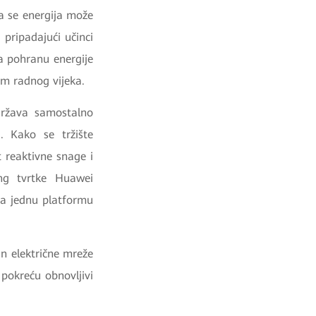
na se energija može
 pripadajući učinci
a pohranu energije
om radnog vijeka.
održava samostalno
. Kako se tržište
t reaktivne snage i
ing tvrtke Huawei
uža jednu platformu
an električne mreže
pokreću obnovljivi