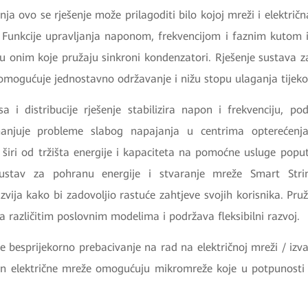
nja ovo se rješenje može prilagoditi bilo kojoj mreži i električ
. Funkcije upravljanja naponom, frekvencijom i faznim kutom i
su onim koje pružaju sinkroni kondenzatori. Rješenje sustava z
 omogućuje jednostavno održavanje i nižu stopu ulaganja tijek
sa i distribucije rješenje stabilizira napon i frekvenciju, p
anjuje probleme slabog napajanja u centrima opterećenja
e širi od tržišta energije i kapaciteta na pomoćne usluge popu
 sustav za pohranu energije i stvaranje mreže Smart Str
zvija kako bi zadovoljio rastuće zahtjeve svojih korisnika. Pr
iva različitim poslovnim modelima i podržava fleksibilni razvoj.
e besprijekorno prebacivanje na rad na električnoj mreži / izv
van električne mreže omogućuju mikromreže koje u potpunosti 