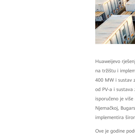
Huaweijevo rješen
na tržištu i impl
400 MW i sustav z
od PV-a i sustava 
isporučeno je više
Njemačkoj, Bugarsk
implementira širom
Ove je godine pod