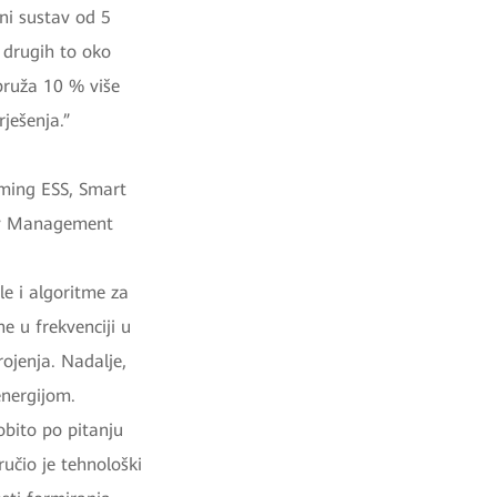
ni sustav od 5
 drugih to oko
 pruža 10 % više
rješenja.”
rming ESS, Smart
rgy Management
e i algoritme za
e u frekvenciji u
rojenja. Nadalje,
energijom.
obito po pitanju
učio je tehnološki