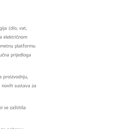
ija (dio, vat,
ja električnom
pametnu platformu
jučna prijedloga
a proizvodnju,
st novih sustava za
 se zaštitila