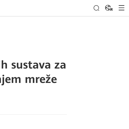
HR
h sustava za
anjem mreže