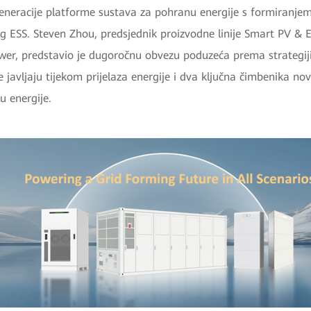
eneracije platforme sustava za pohranu energije s formiranj
g ESS. Steven Zhou, predsjednik proizvodne linije Smart PV & 
wer, predstavio je dugoročnu obvezu poduzeća prema strategiji
 javljaju tijekom prijelaza energije i dva ključna čimbenika no
u energije.