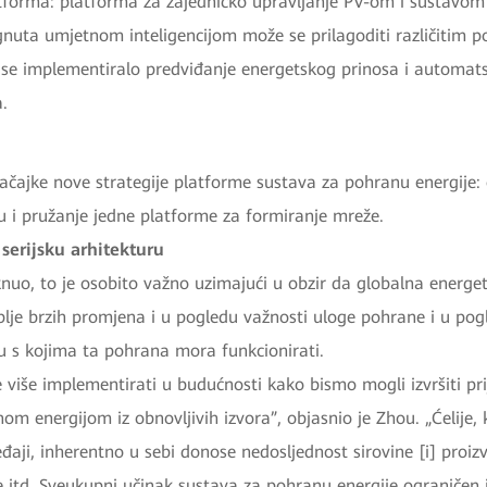
forma: platforma za zajedničko upravljanje PV-om i sustavo
nuta umjetnom inteligencijom može se prilagoditi različitim p
se implementiralo predviđanje energetskog prinosa i automats
a.
načajke nove strategije platforme sustava za pohranu energije: 
ru i pružanje jedne platforme za formiranje mreže.
serijsku arhitekturu
nuo, to je osobito važno uzimajući u obzir da globalna energet
blje brzih promjena i u pogledu važnosti uloge pohrane i u pog
u s kojima ta pohrana mora funkcionirati.
 više implementirati u budućnosti kako bismo mogli izvršiti pri
nom energijom iz obnovljivih izvora”, objasnio je Zhou. „Ćelije,
eđaji, inherentno u sebi donose nedosljednost sirovine [i] proiz
 itd. Sveukupni učinak sustava za pohranu energije ograničen 