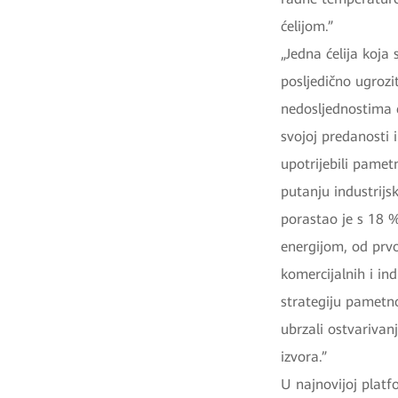
ćelijom.”
„Jedna ćelija koja 
posljedično ugrozi
nedosljednostima ć
svojoj predanosti 
upotrijebili pamet
putanju industrijs
porastao je s 18 %
energijom, od prv
komercijalnih i in
strategiju pametn
ubrzali ostvarivan
izvora.”
U najnovijoj plat