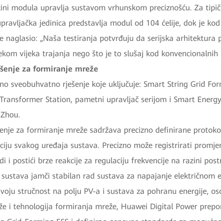
zini modula upravlja sustavom vrhunskom preciznošću. Za tipič
avljačka jedinica predstavlja modul od 104 ćelije, dok je kod
je naglasio: „Naša testiranja potvrđuju da serijska arhitektura
jekom vijeka trajanja nego što je to slušaj kod konvencionalnih 
šenje za formiranje mreže
no sveobuhvatno rješenje koje uključuje: Smart String Grid Fo
 Transformer Station, pametni upravljač serijom i Smart Ene
 Zhou.
nje za formiranje mreže sadržava precizno definirane protokol
iju svakog uređaja sustava. Precizno može registrirati promjen
i i postići brze reakcije za regulaciju frekvencije na razini post
 sustava jamči stabilan rad sustava za napajanje električnom 
svoju stručnost na polju PV-a i sustava za pohranu energije, os
eže i tehnologija formiranja mreže, Huawei Digital Power prepor