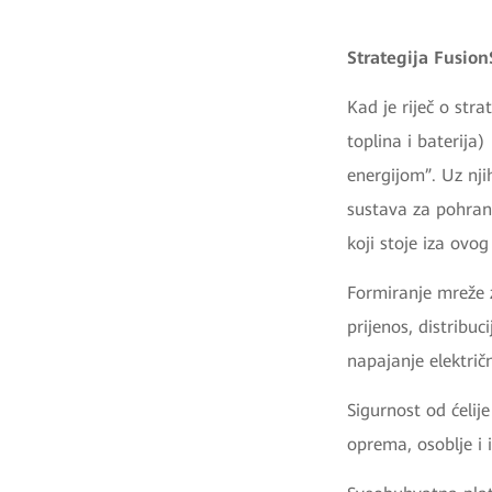
Strategija Fusion
Kad je riječ o stra
toplina i baterija
energijom”. Uz nj
sustava za pohranu
koji stoje iza ovog
Formiranje mreže z
prijenos, distribu
napajanje elektri
Sigurnost od ćelij
oprema, osoblje i 