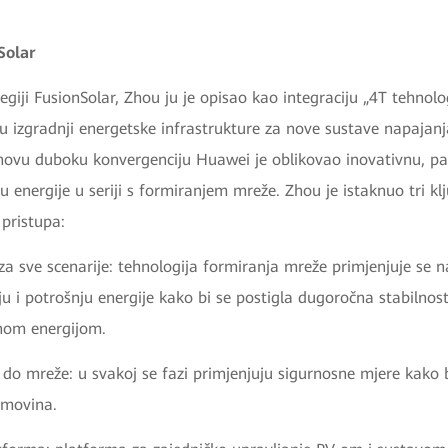
Solar
tegiji FusionSolar, Zhou ju je opisao kao integraciju „4T tehnolog
) u izgradnji energetske infrastrukture za nove sustave napajan
ihovu duboku konvergenciju Huawei je oblikovao inovativnu, 
 energije u seriji s formiranjem mreže. Zhou je istaknuo tri kl
 pristupa:
a sve scenarije: tehnologija formiranja mreže primjenjuje se n
ciju i potrošnju energije kako bi se postigla dugoročna stabilno
čnom energijom.
e do mreže: u svakoj se fazi primjenjuju sigurnosne mjere kako bi
imovina.