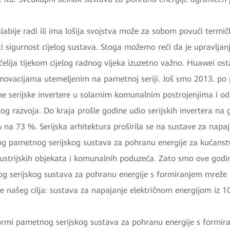
slabije radi ili ima lošija svojstva može za sobom povući termič
ti sigurnost cijelog sustava. Stoga možemo reći da je upravljan
elija tijekom cijelog radnog vijeka izuzetno važno. Huawei ost
inovacijama utemeljenim na pametnoj seriji. Još smo 2013. po 
ne serijske invertere u solarnim komunalnim postrojenjima i o
kog razvoja. Do kraja prošle godine udio serijskih invertera na 
 na 73 %. Serijska arhitektura proširila se na sustave za napa
og pametnog serijskog sustava za pohranu energije za kućanst
dustrijskih objekata i komunalnih poduzeća. Zato smo ove godi
og serijskog sustava za pohranu energije s formiranjem mreže
je našeg cilja: sustava za napajanje električnom energijom iz 1
formi pametnog serijskog sustava za pohranu energije s formi