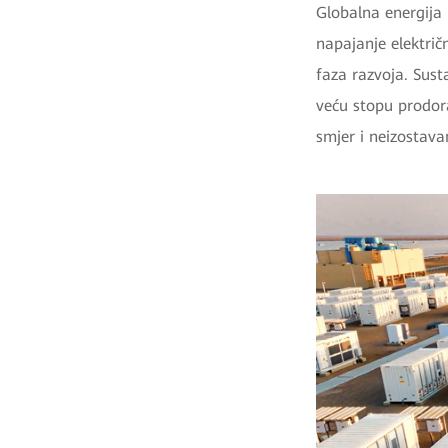
Globalna energija 
napajanje elektri
faza razvoja. Sust
veću stopu prodora
smjer i neizostav