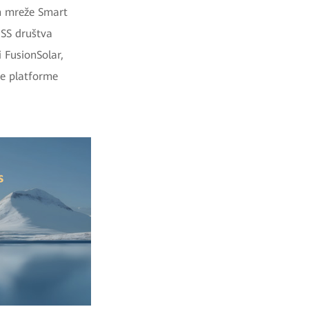
em mreže Smart
ESS društva
 FusionSolar,
ve platforme