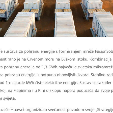
je sustava za pohranu energije s formiranjem mreže FusionSol
ementirano je na Crvenom moru na Bliskom istoku. Kombinacija
a pohranu energije od 1,3 GWh najveća je svjetska mikromreža
za pohranu energije iz potpuno obnovljivih izvora. Stabilno rad
 od 1 milijarde kWh čiste električne energije. Sustav se također
oj, na Filipinima i u Kini u sklopu napora poduzeća da svoje 
 svijeta.
uzeće Huawei organiziralo svečanost povodom svoje „Strategije