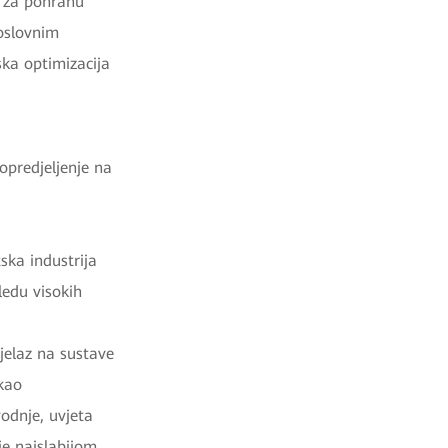
m za pohranu
oslovnim
ka optimizacija
opredjeljenje na
ska industrija
ledu visokih
jelaz na sustave
 kao
vodnje, uvjeta
je najslabijom