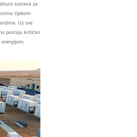
ruktura sustava za
zovima tijekom
narijima. Uz sve
no postaju kritičan
 energijom.