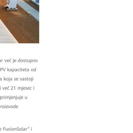
ar već je dostupno
 PV kapaciteta od
 koja se sastoji
i već 21 mjesec i
 primjenjuje u
proizvode
 FusionSolar” i