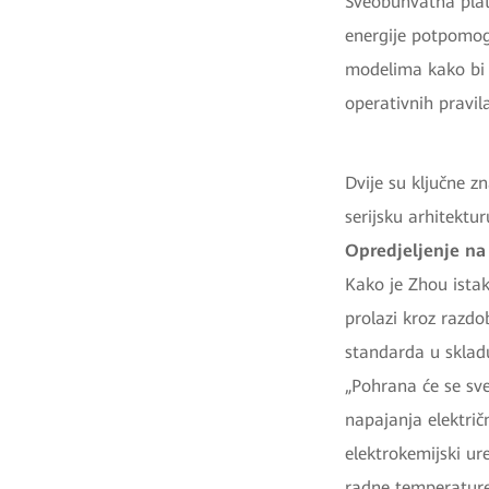
Sveobuhvatna plat
energije potpomog
modelima kako bi 
operativnih pravil
Dvije su ključne z
serijsku arhitektu
Opredjeljenje na 
Kako je Zhou istak
prolazi kroz razdo
standarda u sklad
„Pohrana će se sve
napajanja električ
elektrokemijski ur
radne temperature