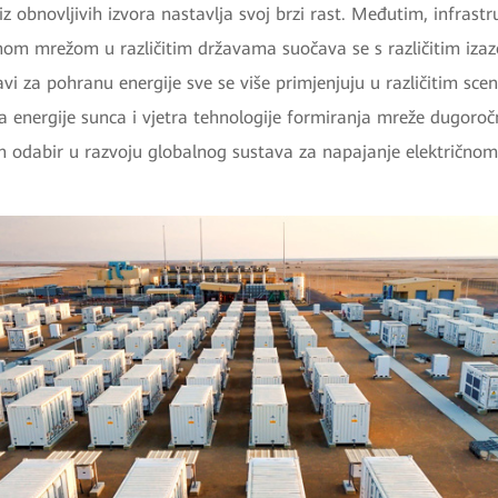
iz obnovljivih izvora nastavlja svoj brzi rast. Međutim, infrast
čnom mrežom u različitim državama suočava se s različitim iza
avi za pohranu energije sve se više primjenjuju u različitim sce
 energije sunca i vjetra tehnologije formiranja mreže dugoroč
an odabir u razvoju globalnog sustava za napajanje električnom