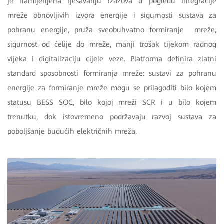
je namijenjena rješavanju izazova u pogledu integracije
mreže obnovljivih izvora energije i sigurnosti sustava za
pohranu energije, pruža sveobuhvatno formiranje mreže,
sigurnost od ćelije do mreže, manji trošak tijekom radnog
vijeka i digitalizaciju cijele veze. Platforma definira zlatni
standard sposobnosti formiranja mreže: sustavi za pohranu
energije za formiranje mreže mogu se prilagoditi bilo kojem
statusu BESS SOC, bilo kojoj mreži SCR i u bilo kojem
trenutku, dok istovremeno podržavaju razvoj sustava za
poboljšanje budućih električnih mreža.