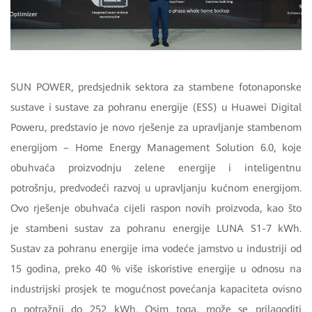
SUN POWER, predsjednik sektora za stambene fotonaponske
sustave i sustave za pohranu energije (ESS) u Huawei Digital
Poweru, predstavio je novo rješenje za upravljanje stambenom
energijom – Home Energy Management Solution 6.0, koje
obuhvaća proizvodnju zelene energije i inteligentnu
potrošnju, predvodeći razvoj u upravljanju kućnom energijom.
Ovo rješenje obuhvaća cijeli raspon novih proizvoda, kao što
je stambeni sustav za pohranu energije LUNA S1-7 kWh.
Sustav za pohranu energije ima vodeće jamstvo u industriji od
15 godina, preko 40 % više iskoristive energije u odnosu na
industrijski prosjek te mogućnost povećanja kapaciteta ovisno
o potražnji do 252 kWh. Osim toga, može se prilagoditi