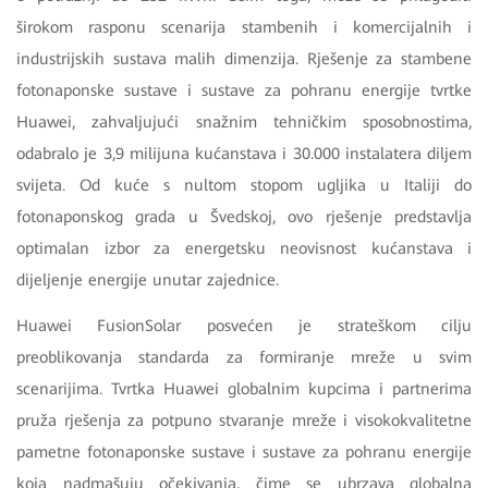
širokom rasponu scenarija stambenih i komercijalnih i
industrijskih sustava malih dimenzija. Rješenje za stambene
fotonaponske sustave i sustave za pohranu energije tvrtke
Huawei, zahvaljujući snažnim tehničkim sposobnostima,
odabralo je 3,9 milijuna kućanstava i 30.000 instalatera diljem
svijeta. Od kuće s nultom stopom ugljika u Italiji do
fotonaponskog grada u Švedskoj, ovo rješenje predstavlja
optimalan izbor za energetsku neovisnost kućanstava i
dijeljenje energije unutar zajednice.
Huawei FusionSolar posvećen je strateškom cilju
preoblikovanja standarda za formiranje mreže u svim
scenarijima. Tvrtka Huawei globalnim kupcima i partnerima
pruža rješenja za potpuno stvaranje mreže i visokokvalitetne
pametne fotonaponske sustave i sustave za pohranu energije
koja nadmašuju očekivanja, čime se ubrzava globalna