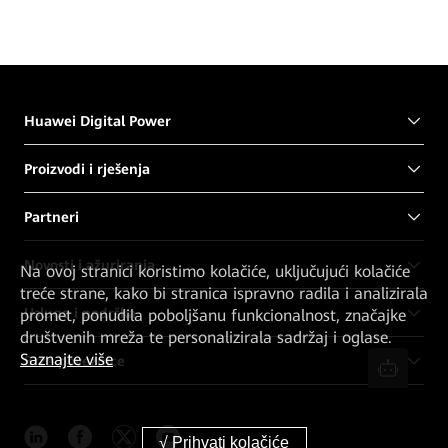
Huawei Digital Power
Proizvodi i rješenja
Partneri
Novosti i ažuriranja
Na ovoj stranici koristimo kolačiće, uključujući kolačiće
treće strane, kako bi stranica ispravno radila i analizirala
Usluge i podrška
promet, ponudila poboljšanu funkcionalnost, značajke
društvenih mreža te personalizirala sadržaj i oglase.
Saznajte više
Brze poveznice