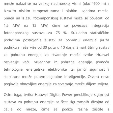
mreže nalazi se na velikoj nadmorskoj visini (oko 4600 m) s
izrazito niskim temperaturama i slabim uvjetima mreže.
Snaga na izlazu fotonaponskog sustava može se povećati od
1,5 MW na 12 MW,
čime se povećava integracija
fotonaponskog sustava za 75 %. Sukladno statističkim
podacima postrojenja sustav za pohranu energije pruža
podršku mreže više od 30 puta u 10 dana. Smart String sustav
za pohranu energije za stvaranje mreže tvrtke Huawei
ostvaruje veću vrijednost iz pohrane energije pomoću
tehnologije energetske elektronike te jamči sigurnost i
stabilnost mreže putem digitalne inteligencije. Otvara novo
poglavlje obnovljive energije za stvaranje mreže diljem svijeta.
Osim toga, tvrtka Huawei Digital Power preoblikuje sigurnost
sustava za pohranu energije sa šest sigurnosnih dizajna od
ćelije do mreže, čime se podiže razina zaštite s