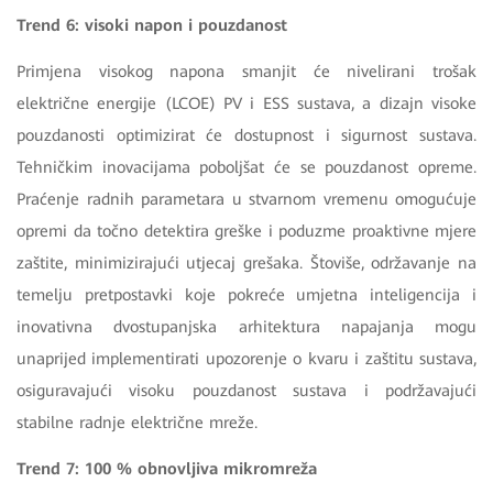
Trend 6: visoki napon i pouzdanost
Primjena visokog napona smanjit će nivelirani trošak
električne energije (LCOE) PV i ESS sustava, a dizajn visoke
pouzdanosti optimizirat će dostupnost i sigurnost sustava.
Tehničkim inovacijama poboljšat će se pouzdanost opreme.
Praćenje radnih parametara u stvarnom vremenu omogućuje
opremi da točno detektira greške i poduzme proaktivne mjere
zaštite, minimizirajući utjecaj grešaka. Štoviše, održavanje na
temelju pretpostavki koje pokreće umjetna inteligencija i
inovativna dvostupanjska arhitektura napajanja mogu
unaprijed implementirati upozorenje o kvaru i zaštitu sustava,
osiguravajući visoku pouzdanost sustava i podržavajući
stabilne radnje električne mreže.
Trend 7: 100 % obnovljiva mikromreža