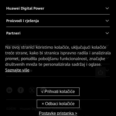
Huawei Digital Power
Proizvodi i rješenja
Partneri
Novosti i ažuriranja
Na ovoj stranici koristimo kolačiće, uključujući kolačiće
treće strane, kako bi stranica ispravno radila i analizirala
Usluge i podrška
promet, ponudila poboljšanu funkcionalnost, značajke
društvenih mreža te personalizirala sadržaj i oglase.
Saznajte više
Brze poveznice
©
2026
Huawei Digital Power Technologies Co., Ltd.
Postavke pristanka >