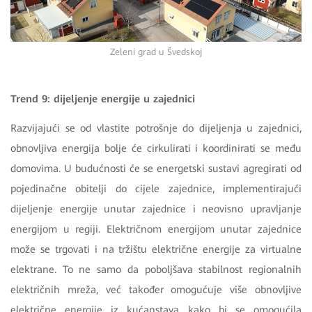
Zeleni grad u Švedskoj
Trend 9: dijeljenje energije u zajednici
Razvijajući se od vlastite potrošnje do dijeljenja u zajednici,
obnovljiva energija bolje će cirkulirati i koordinirati se među
domovima. U budućnosti će se energetski sustavi agregirati od
pojedinačne obitelji do cijele zajednice, implementirajući
dijeljenje energije unutar zajednice i neovisno upravljanje
energijom u regiji. Električnom energijom unutar zajednice
može se trgovati i na tržištu električne energije za virtualne
elektrane. To ne samo da poboljšava stabilnost regionalnih
električnih mreža, već također omogućuje više obnovljive
električne energije iz kućanstava kako bi se omogućila