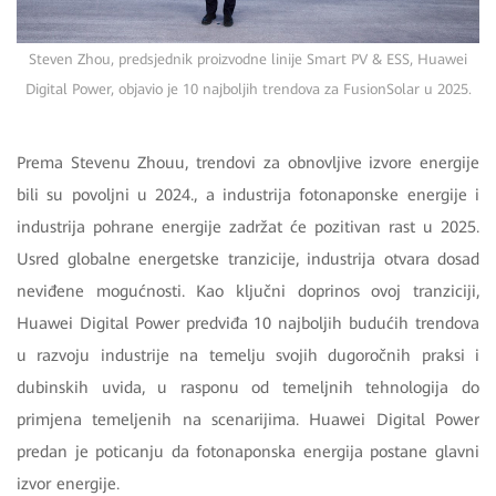
Steven Zhou, predsjednik proizvodne linije Smart PV & ESS, Huawei
Digital Power, objavio je 10 najboljih trendova za FusionSolar u 2025.
Prema Stevenu Zhouu, trendovi za obnovljive izvore energije
bili su povoljni u 2024., a industrija fotonaponske energije i
industrija pohrane energije zadržat će pozitivan rast u 2025.
Usred globalne energetske tranzicije, industrija otvara dosad
neviđene mogućnosti. Kao ključni doprinos ovoj tranziciji,
Huawei Digital Power predviđa 10 najboljih budućih trendova
u razvoju industrije na temelju svojih dugoročnih praksi i
dubinskih uvida, u rasponu od temeljnih tehnologija do
primjena temeljenih na scenarijima. Huawei Digital Power
predan je poticanju da fotonaponska energija postane glavni
izvor energije.