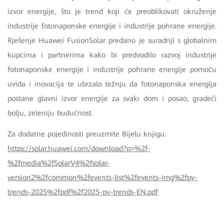
izvor energije, što je trend koji će preoblikovati okruženje
industrije fotonaponske energije i industrije pohrane energije.
Rješenje Huawei FusionSolar predano je suradnji s globalnim
kupcima i partnerima kako bi predvodilo razvoj industrije
fotonaponske energije i industrije pohrane energije pomoću
uvida i inovacija te ubrzalo težnju da fotonaponska energija
postane glavni izvor energije za svaki dom i posao, gradeći
bolju, zeleniju budućnost.
Za dodatne pojedinosti preuzmite Bijelu knjigu:
https://solar.huawei.com/download?p=%2f-
%2fmedia%2fSolarV4%2fsolar-
version2%2fcommon%2fevents-list%2fevents-img%2fpv-
trends-2025%2fpdf%2f2025-pv-trends-EN.pdf