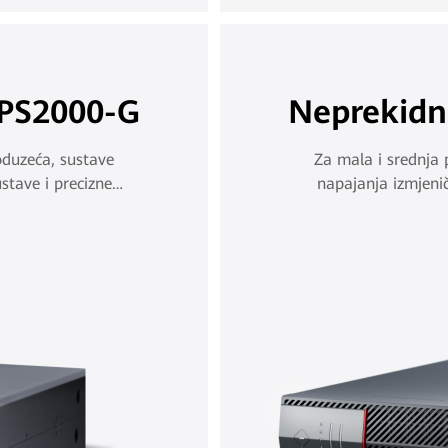
UPS2000-G
Neprekidn
oduzeća, sustave
Za mala i srednja 
stave i precizne
napajanja izmjeni