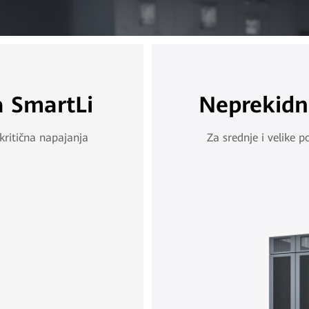
a SmartLi
Neprekidn
 kritična napajanja
Za srednje i velike p