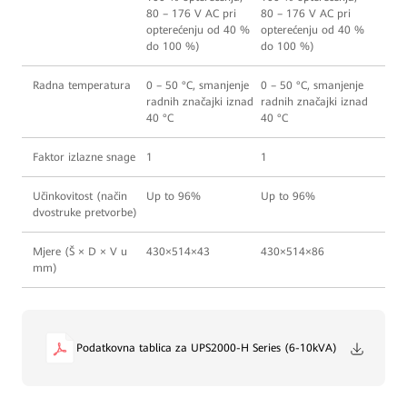
80 – 176 V AC pri
80 – 176 V AC pri
opterećenju od 40 %
opterećenju od 40 %
do 100 %)
do 100 %)
Radna temperatura
0 – 50 °C, smanjenje
0 – 50 °C, smanjenje
radnih značajki iznad
radnih značajki iznad
40 °C
40 °C
Faktor izlazne snage
1
1
Učinkovitost (način
Up to 96%
Up to 96%
dvostruke pretvorbe)
Mjere (Š × D × V u
430×514×43
430×514×86
mm)
Podatkovna tablica za UPS2000-H Series (6-10kVA)