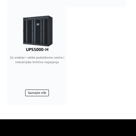
UPS5000-H
Za srednje i velike podatkovne centre i
industrijska kritična napajanja
Saznajte više