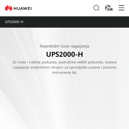
HR
UPS2000-H
Neprekidni izvor napajanja
UPS2000-H
Za mala i srednja poduzeća, podružnice velikih poduzeća, sustave
napajanja izmjeničnom strujom za upravljačke sustave i precizne
instrumente itd.