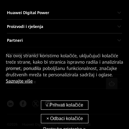
Huawei Digital Power
Proizvodi i rješenja
Partneri
Novosti i ažuriranja
Na ovoj stranici koristimo kolačiće, uključujući kolačiće
treće strane, kako bi stranica ispravno radila i analizirala
Usluge i podrška
promet, ponudila poboljšanu funkcionalnost, značajke
društvenih mreža te personalizirala sadržaj i oglase.
Saznajte više
Brze poveznice
©
2026
Huawei Digital Power Technologies Co., Ltd.