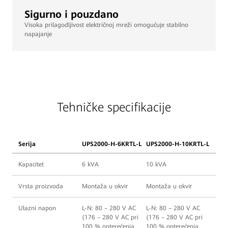
Sigurno i pouzdano
Visoka prilagodljivost električnoj mreži omogućuje stabilno
napajanje
Tehničke specifikacije
Serija
UPS2000-H-6KRTL-L
UPS2000-H-10KRTL-L
Kapacitet
6 kVA
10 kVA
Vrsta proizvoda
Montaža u okvir
Montaža u okvir
Ulazni napon
L-N: 80 – 280 V AC
L-N: 80 – 280 V AC
(176 – 280 V AC pri
(176 – 280 V AC pri
100 % opterećenja,
100 % opterećenja,