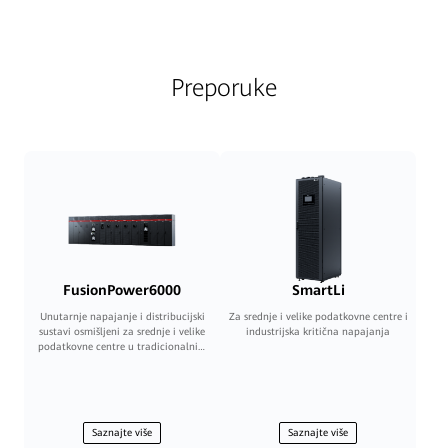
Preporuke
FusionPower6000
SmartLi
Unutarnje napajanje i distribucijski
Za srednje i velike podatkovne centre i
sustavi osmišljeni za srednje i velike
industrijska kritična napajanja
podatkovne centre u tradicionalnim
zgradama
Saznajte više
Saznajte više