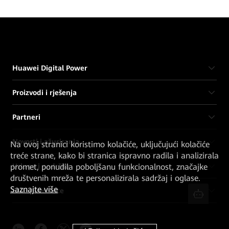
Huawei Digital Power
Proizvodi i rješenja
Partneri
Novosti i ažuriranja
Na ovoj stranici koristimo kolačiće, uključujući kolačiće
treće strane, kako bi stranica ispravno radila i analizirala
Usluge i podrška
promet, ponudila poboljšanu funkcionalnost, značajke
društvenih mreža te personalizirala sadržaj i oglase.
Saznajte više
Brze poveznice