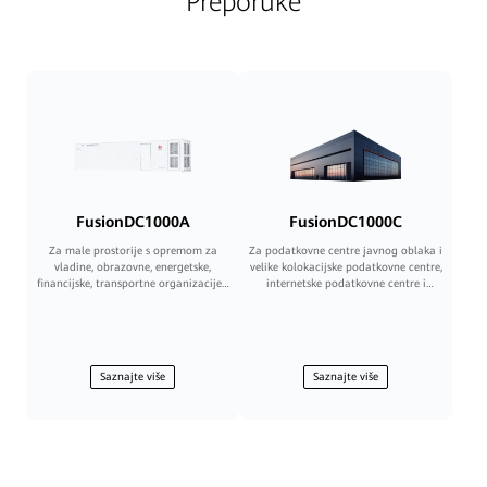
Preporuke
FusionDC1000A
FusionDC1000C
Za male prostorije s opremom za
Za podatkovne centre javnog oblaka i
vladine, obrazovne, energetske,
velike kolokacijske podatkovne centre,
financijske, transportne organizacije i
internetske podatkovne centre i
mobilne operatere.
srednje i velike podatkovne centre
operatera, poduzeća, vladinih i
financijskih ustanova
Saznajte više
Saznajte više