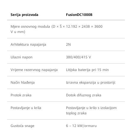
Serija proizvoda
FusionDC1000B
Mjere osnovnog modula (D × Š ×
12.192 × 2438 × 3600
V u mm)
Arhitektura napajanja
2N
Ulazni napon
380/400/415 V
Vrijeme rezervnog napajanja
Litijska baterija pri 15 min
Način hlađenja
Izravna ekspanzija u prostoriji:
Protok zraka
Dotok difuznog zraka
Postavljanje u krila
Postavljanje u krilo s izolacijom
toplog zraka
Gustoća snage
6 – 12 kW/ormaru