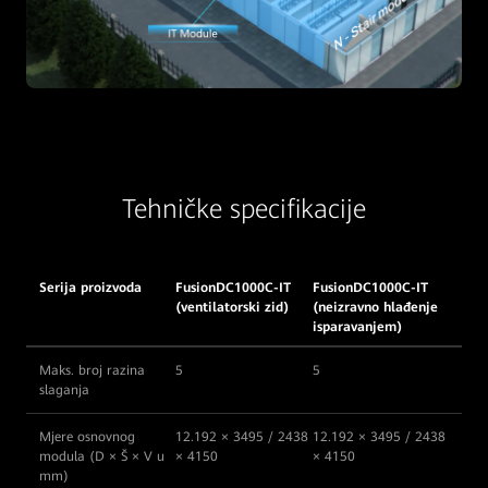
Tehničke specifikacije
Serija proizvoda
FusionDC1000C-IT
FusionDC1000C-IT
(ventilatorski zid)
(neizravno hlađenje
isparavanjem)
Maks. broj razina
5
5
slaganja
Mjere osnovnog
12.192 × 3495 / 2438
12.192 × 3495 / 2438
modula (D × Š × V u
× 4150
× 4150
mm)