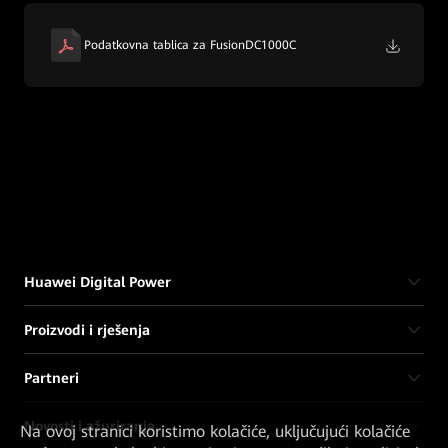
Podatkovna tablica za FusionDC1000C
Huawei Digital Power
Proizvodi i rješenja
Partneri
Novosti i ažuriranja
Na ovoj stranici koristimo kolačiće, uključujući kolačiće