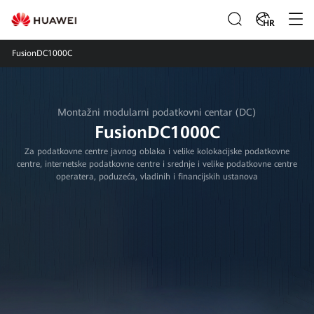
HR
FusionDC1000C
Montažni modularni podatkovni centar (DC)
FusionDC1000C
Za podatkovne centre javnog oblaka i velike kolokacijske podatkovne
centre, internetske podatkovne centre i srednje i velike podatkovne centre
operatera, poduzeća, vladinih i financijskih ustanova