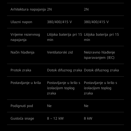
Arhitektura napajanja
2N
2N
Ulazni napon
380/400/415 V
380/400/415 V
Vrijeme rezervnog
Litijska baterija pri 15
Litijska baterija pri 15
napajanja
min
min
Način hlađenja
Ventilatorski zid
Neizravno hlađenje
isparavanjem (IEC)
Protok zraka
Dotok difuznog zraka
Dotok difuznog zraka
Postavljanje u krila
Postavljanje u krilo s
Postavljanje u krilo s
izolacijom toplog
izolacijom toplog
zraka
zraka
Podignuti pod
Ne
Ne
Gustoća snage
8 – 12 kW
8 kW