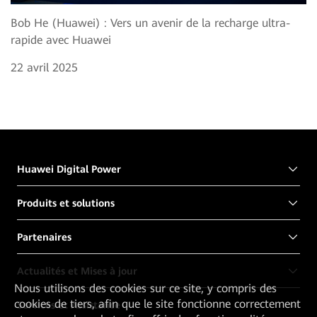
Bob He (Huawei) : Vers un avenir de la recharge ultra-
rapide avec Huawei
22 avril 2025
Huawei Digital Power
Produits et solutions
Partenaires
Actualités et Mises à jour
Nous utilisons des cookies sur ce site, y compris des
cookies de tiers, afin que le site fonctionne correctement
Services et Assistance