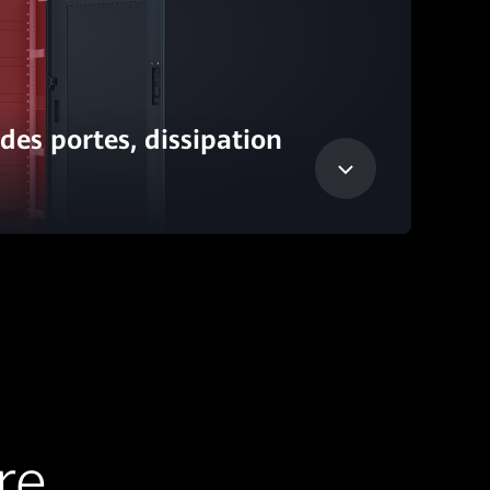
es portes, dissipation
re,