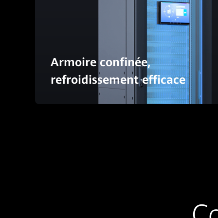
Armoire confinée,
refroidissement efficace
Co