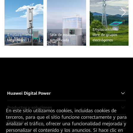
Emplazamiento
Emplazamiento
Sala de equipos
libre de grupos
simplificado
simplificada
electrógenos
Huawei Digital Power
Productos y soluciones
En este sitio utilizamos cookies, incluidas cookies de
terceros, para que el sitio funcione correctamente y para
Partners
analizar el tráfico, ofrecer una funcionalidad mejorada y
personalizar el contenido y los anuncios. Si hace clic en