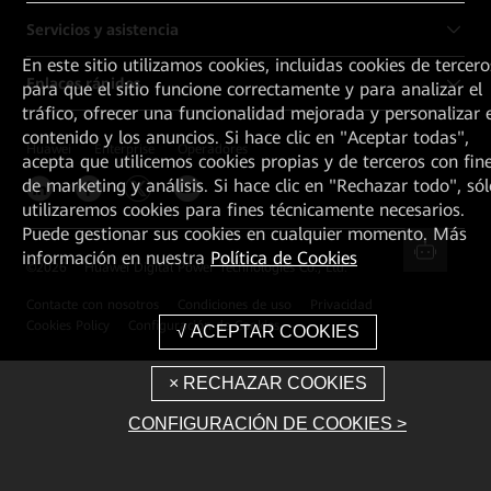
Servicios y asistencia
En este sitio utilizamos cookies, incluidas cookies de tercero
Enlaces rápidos
para que el sitio funcione correctamente y para analizar el
tráfico, ofrecer una funcionalidad mejorada y personalizar e
contenido y los anuncios. Si hace clic en "Aceptar todas",
Huawei
Enterprise
Operadores
acepta que utilicemos cookies propias y de terceros con fin
de marketing y análisis. Si hace clic en "Rechazar todo", sól
utilizaremos cookies para fines técnicamente necesarios.
Puede gestionar sus cookies en cualquier momento. Más
información en nuestra
Política de Cookies
©
2026
Huawei Digital Power Technologies Co., Ltd.
Contacte con nosotros
Condiciones de uso
Privacidad
Cookies Policy
Configuración de Cookies
CONFIGURACIÓN DE COOKIES >