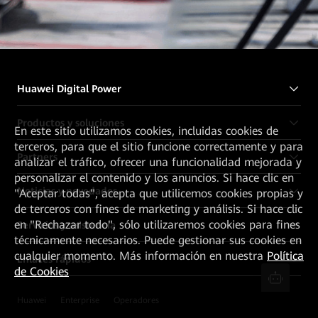
Huawei Digital Power
Productos y soluciones
En este sitio utilizamos cookies, incluidas cookies de
terceros, para que el sitio funcione correctamente y para
Partners
analizar el tráfico, ofrecer una funcionalidad mejorada y
personalizar el contenido y los anuncios. Si hace clic en
Noticias y novedades
"Aceptar todas", acepta que utilicemos cookies propias y
de terceros con fines de marketing y análisis. Si hace clic
en "Rechazar todo", sólo utilizaremos cookies para fines
Servicios y asistencia
técnicamente necesarios. Puede gestionar sus cookies en
cualquier momento. Más información en nuestra
Política
Enlaces rápidos
de Cookies
Huawei
Enterprise
Operadores