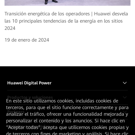
Transición energética de los operadores | Huawei desvela
las 10 principales tendencias de la energía en los sitios
2024
19 de enero de 2024
Huawei Digital Power
Productos y soluciones
En este sitio utilizamos cookies, incluidas cookies de
terceros, para que el sitio funcione correctamente y para
Partners
analizar el tráfico, ofrecer una funcionalidad mejorada y
personalizar el contenido y los anuncios. Si hace clic en
Noticias y novedades
"Aceptar todas", acepta que utilicemos cookies propias y
de terceros con fines de marketing y análisis. Si hace clic