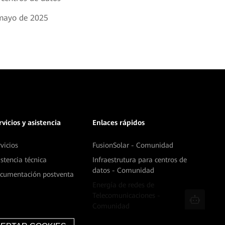
mayo de 2025
rvicios y asistencia
Enlaces rápidos
rvicios
FusionSolar - Comunidad
istencia técnica
Infraestrutura para centros de
datos - Comunidad
cumentación postventa
Energía de redes de
Telecomunicaciones -
Comunidad