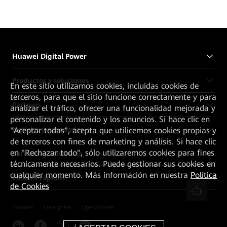
Huawei Digital Power
Productos y soluciones
En este sitio utilizamos cookies, incluidas cookies de
terceros, para que el sitio funcione correctamente y para
Partners
analizar el tráfico, ofrecer una funcionalidad mejorada y
personalizar el contenido y los anuncios. Si hace clic en
Noticias y novedades
"Aceptar todas", acepta que utilicemos cookies propias y
de terceros con fines de marketing y análisis. Si hace clic
en "Rechazar todo", sólo utilizaremos cookies para fines
Servicios y asistencia
técnicamente necesarios. Puede gestionar sus cookies en
cualquier momento. Más información en nuestra
Política
Enlaces rápidos
de Cookies
Huawei
Enterprise
Operadores