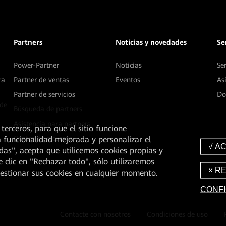
Partners
Noticias y novedades
Se
Power-Partner
Noticias
Se
ra
Partner de ventas
Eventos
As
Partner de servicios
Do
 de
Búsqueda de partners
Asistencia para partners
 terceros, para que el sitio funcione
Centro de recursos
a funcionalidad mejorada y personalizar el
odas", acepta que utilicemos cookies propias y
e clic en "Rechazar todo", sólo utilizaremos
gestionar sus cookies en cualquier momento.
CONFI
Contacte con nosotros
Condiciones de uso