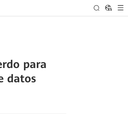
ES
erdo para
e datos