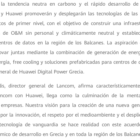
la tendencia neutra en carbono y el rápido desarrollo de
y Huawei promoverán y desplegarán las tecnologías de las 
tos de primer nivel, con el objetivo de construir una infrae
n de O&M sin personal y climáticamente neutral y establec
entros de datos en la región de los Balcanes. La aspiració
var juntas mediante la combinación de generación de energ
ergía, free cooling y soluciones prefabricadas para centros de
neral de Huawei Digital Power Grecia.
is, director general de Lancom, afirma característicament
ancom con Huawei, llega como la culminación de la menta
empresas. Nuestra visión para la creación de una nueva gen
por la innovación, el respeto por el medioambiente y el despl
tecnología de vanguardia se hace realidad con este acuerd
co de desarrollo en Grecia y en toda la región de los Balcane