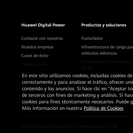
Huawei Digital Power
Productos y soluciones
Contacte con nosotros
FusionSolar
Nuestra empresa
Infraestructura de carga pa
vehículos eléctricos
Casos de éxito
Infraestrutura para centros
Publicaciones
datos
En este sitio utilizamos cookies, incluidas cookies de
Energía de redes de
correctamente y para analizar el tráfico, ofrecer un
Telecomunicaciones
contenido y los anuncios. Si hace clic en "Aceptar t
de terceros con fines de marketing y análisis. Si hac
cookies para fines técnicamente necesarios. Puede 
Huawei
Enterprise
Operadores
Más información en nuestra
Política de Cookies
©
2026
Huawei Digital Power Technologies Co., Ltd.