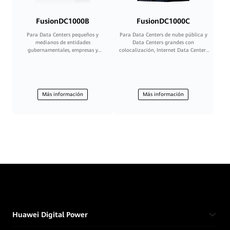
FusionDC1000B
FusionDC1000C
Para Data Centers pequeños y
Para Data Centers de nube pública y
medianos de entidades
Data Centers grandes con
gubernamentales, empresas y
colocalización, Internet Data Centers
operadores, así como Internet Data
(IDC), Data Centers medianos y
Centers (IDC) pequeños y medianos
grandes de operadores, empresas,
entidades gubernamentales e
instituciones financieras
Más información
Más información
Huawei Digital Power