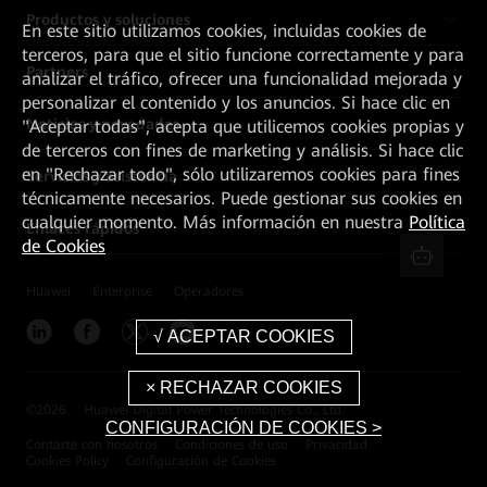
Productos y soluciones
En este sitio utilizamos cookies, incluidas cookies de
terceros, para que el sitio funcione correctamente y para
Partners
analizar el tráfico, ofrecer una funcionalidad mejorada y
personalizar el contenido y los anuncios. Si hace clic en
Noticias y novedades
"Aceptar todas", acepta que utilicemos cookies propias y
de terceros con fines de marketing y análisis. Si hace clic
en "Rechazar todo", sólo utilizaremos cookies para fines
Servicios y asistencia
técnicamente necesarios. Puede gestionar sus cookies en
cualquier momento. Más información en nuestra
Política
Enlaces rápidos
de Cookies
Huawei
Enterprise
Operadores
©
2026
Huawei Digital Power Technologies Co., Ltd.
CONFIGURACIÓN DE COOKIES >
Contacte con nosotros
Condiciones de uso
Privacidad
Cookies Policy
Configuración de Cookies