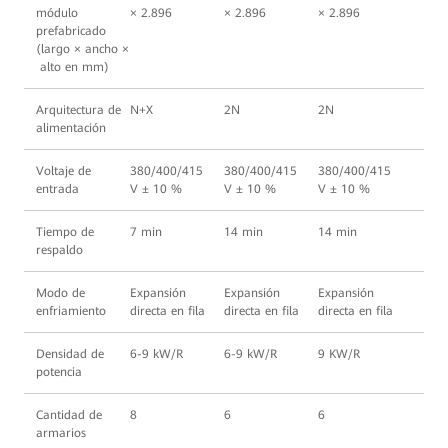
módulo
× 2.896
× 2.896
× 2.896
prefabricado
(largo × ancho ×
alto en mm)
Arquitectura de
N+X
2N
2N
alimentación
Voltaje de
380/400/415
380/400/415
380/400/415
entrada
V ± 10 %
V ± 10 %
V ± 10 %
Tiempo de
7 min
14 min
14 min
respaldo
Modo de
Expansión
Expansión
Expansión
enfriamiento
directa en fila
directa en fila
directa en fila
Densidad de
6-9 kW/R
6-9 kW/R
9 KW/R
potencia
Cantidad de
8
6
6
armarios