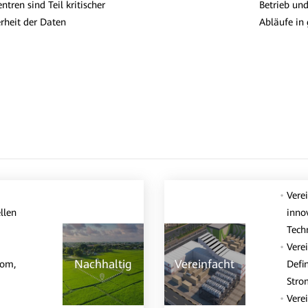
tren sind Teil kritischer
Betrieb und
herheit der Daten
Abläufe in
Vere
llen
inno
Tech
Vere
Nachhaltig
Vereinfacht
rom,
Defi
Stro
Vere