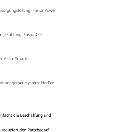
ersorgungslösung: FusionPower
ungskühlung: FusionCol
um-Akku: SmartLi
rkmanagementsystem: NetEco
infacht die Beschaffung und
 reduziert den Platzbedarf.