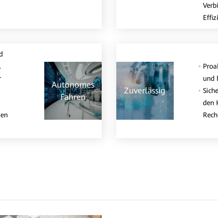
Verb
Effiz
d
.
Proak
r
und b
Autonomes
Zuverlässig
Siche
Fahren
den 
den
Rech