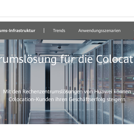
ms-Infrastruktur
Trends
Anwendungsszenarien
rumslösung für die Colocat
Mit den Rechenzentrumslösungen von Huawei können
Colocation-Kunden ihren Geschäftserfolg steigern