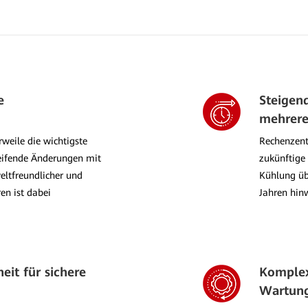
e
Steigen
mehrere
rweile die wichtigste
Rechenzent
reifende Änderungen mit
zukünftige
eltfreundlicher und
Kühlung üb
en ist dabei
Jahren hin
heit für sichere
Komplex
Wartung