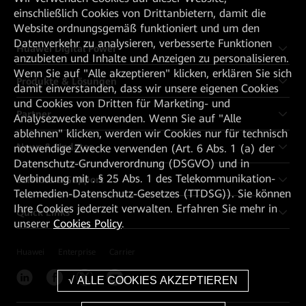
einschließlich Cookies von Drittanbietern, damit die
Website ordnungsgemäß funktioniert und um den
Datenverkehr zu analysieren, verbesserte Funktionen
Huawei Digital Power
anzubieten und Inhalte und Anzeigen zu personalisieren.
Wenn Sie auf "Alle akzeptieren" klicken, erklären Sie sich
Produkte & Lösungen
damit einverstanden, dass wir unsere eigenen Cookies
und Cookies von Dritten für Marketing- und
Partner
Analysezwecke verwenden. Wenn Sie auf "Alle
ablehnen" klicken, werden wir Cookies nur für technisch
News & Updates
notwendige Zwecke verwenden (Art. 6 Abs. 1 (a) der
Datenschutz-Grundverordnung (DSGVO) und in
Verbindung mit . § 25 Abs. 1 des Telekommunikation-
Services & Support
Telemedien-Datenschutz-Gesetzes (TTDSG)). Sie können
Ihre Cookies jederzeit verwalten. Erfahren Sie mehr in
Quick Links
unserer
Cookies Policy
.
Huawei
Enterprise
Carrier