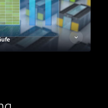
äufe
ung