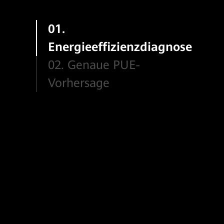
01.
Energieeffizienzdiagnose
02. Genaue PUE-
Vorhersage