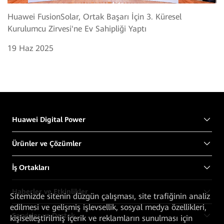
Huawei FusionSolar, Ortak Başarı İçin 3. Küresel
Kurulumcu Zirvesi'ne Ev Sahipliği Yaptı
19 Haz 2025
Huawei Digital Power
Ürünler ve Çözümler
İş Ortakları
Haberler ve Etkinlikler
Sitemizde sitenin düzgün çalışması, site trafiğinin analiz
edilmesi ve gelişmiş işlevsellik, sosyal medya özellikleri,
Servisler ve Destek
kişiselleştirilmiş içerik ve reklamların sunulması için