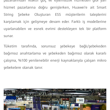
pazarlarından reaktif güç ve eylemsizlik hizmetleri gibi yan
hizmet pazarlarına doğru genişlerken, Huawei'e ait Smart
String Şebeke Oluşturan ESS müşterilerin taleplerini
karşılamak için gelişmeye devam eder. Farklı iş modellerine
uyarlanabilen ve esnek evrimi destekleyen tek bir platform
sunar.
Tüketim tarafında, sorunsuz şebekeye bağlı/şebekeden
bağımsız anahtarlama ve şebekeden bağımsız olarak kararlı
çalışma, %100 yenilenebilir enerji kaynaklarıyla çalışan mikro
şebekelere olanak tanır.