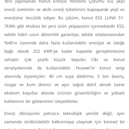
Yeni yayınlanan Konut Enerjisi Yönetimi Çözümü 6.0, yeşil
enerji üretimini ve akıllı enerji tüketimini kapsayarak yeşil ev
enerjisine öncülük ediyor. Bu çözüm, konut ESS LUNA S1-
7kWh gibi eksiksiz bir yeni ürün yelpazesini içermektedir. ESS,
sektör lideri uzun dönemlik garantiye, sektör ortalamasından
%40'ın üzerinde daha fazla kullanılabilir enerjiye ve isteğe
bağlı olarak 252 kWh'ye kadar kapasite genişletmesine
sahiptir. Çok çeşitli küçük boyutlu C&I ve konut
senaryolarında da kullanılabilir. Huawei'in konut sergi
alanında ziyaretçiler; 40 cm suya daldırma, 5 ton basınç,
rüzgar ve kum direnci ve aşırı soğuk dahil olmak üzere
ekstrem koşullar altında ürünün güvenilirliğini ve yüksek
kalitesinin bir gösterimini izleyebilirler.
Enerji dönüşümü yalnızca teknolojik yenilik değil, aynı
zamanda sürdürülebilir kalkınmaya ulaşmak için küresel bir