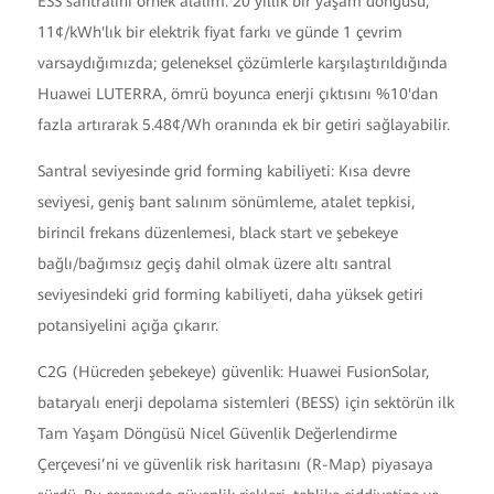
ESS santralini örnek alalım. 20 yıllık bir yaşam döngüsü,
11¢/kWh'lık bir elektrik fiyat farkı ve günde 1 çevrim
varsaydığımızda; geleneksel çözümlerle karşılaştırıldığında
Huawei LUTERRA, ömrü boyunca enerji çıktısını %10'dan
fazla artırarak 5.48¢/Wh oranında ek bir getiri sağlayabilir.
Santral seviyesinde grid forming kabiliyeti: Kısa devre
seviyesi, geniş bant salınım sönümleme, atalet tepkisi,
birincil frekans düzenlemesi, black start ve şebekeye
bağlı/bağımsız geçiş dahil olmak üzere altı santral
seviyesindeki grid forming kabiliyeti, daha yüksek getiri
potansiyelini açığa çıkarır.
C2G (Hücreden şebekeye) güvenlik: Huawei FusionSolar,
bataryalı enerji depolama sistemleri (BESS) için sektörün ilk
Tam Yaşam Döngüsü Nicel Güvenlik Değerlendirme
Çerçevesi’ni ve güvenlik risk haritasını (R-Map) piyasaya