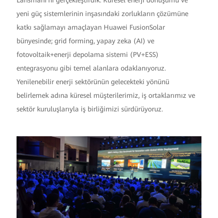
Lansmanı'nı gerçekleştirdik. Küresel enerji dönüşümü ve
yeni güç sistemlerinin inşasındaki zorlukların çözümüne
katkı sağlamayı amaçlayan Huawei FusionSolar
bünyesinde; grid forming, yapay zeka (AI) ve
fotovoltaik+enerji depolama sistemi (PV+ESS)
entegrasyonu gibi temel alanlara odaklanıyoruz.
Yenilenebilir enerji sektörünün gelecekteki yönünü
belirlemek adına küresel müşterilerimiz, iş ortaklarımız ve
sektör kuruluşlarıyla iş birliğimizi sürdürüyoruz.