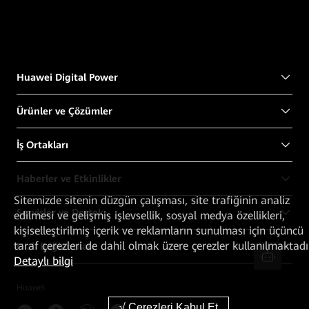
Huawei Digital Power
Ürünler ve Çözümler
İş Ortakları
Haberler ve Etkinlikler
Sitemizde sitenin düzgün çalışması, site trafiğinin analiz
Servisler ve Destek
edilmesi ve gelişmiş işlevsellik, sosyal medya özellikleri,
kişiselleştirilmiş içerik ve reklamların sunulması için üçüncü
taraf çerezleri de dahil olmak üzere çerezler kullanılmaktadı
Hızlı Bağlantılar
Detaylı bilgi
Huawei