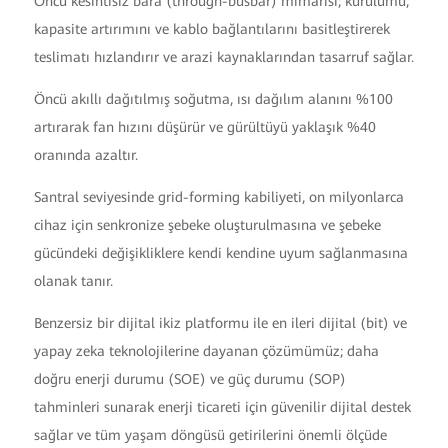
Öncü kesintisiz bara (through-busbar) mimarisi; kurulumu,
kapasite artırımını ve kablo bağlantılarını basitleştirerek
teslimatı hızlandırır ve arazi kaynaklarından tasarruf sağlar.
Öncü akıllı dağıtılmış soğutma, ısı dağılım alanını %100
artırarak fan hızını düşürür ve gürültüyü yaklaşık %40
oranında azaltır.
Santral seviyesinde grid-forming kabiliyeti, on milyonlarca
cihaz için senkronize şebeke oluşturulmasına ve şebeke
gücündeki değişikliklere kendi kendine uyum sağlanmasına
olanak tanır.
Benzersiz bir dijital ikiz platformu ile en ileri dijital (bit) ve
yapay zeka teknolojilerine dayanan çözümümüz; daha
doğru enerji durumu (SOE) ve güç durumu (SOP)
tahminleri sunarak enerji ticareti için güvenilir dijital destek
sağlar ve tüm yaşam döngüsü getirilerini önemli ölçüde