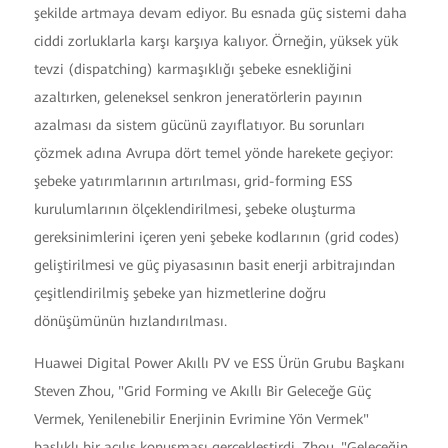
şekilde artmaya devam ediyor. Bu esnada güç sistemi daha
ciddi zorluklarla karşı karşıya kalıyor. Örneğin, yüksek yük
tevzi (dispatching) karmaşıklığı şebeke esnekliğini
azaltırken, geleneksel senkron jeneratörlerin payının
azalması da sistem gücünü zayıflatıyor. Bu sorunları
çözmek adına Avrupa dört temel yönde harekete geçiyor:
şebeke yatırımlarının artırılması, grid-forming ESS
kurulumlarının ölçeklendirilmesi, şebeke oluşturma
gereksinimlerini içeren yeni şebeke kodlarının (grid codes)
geliştirilmesi ve güç piyasasının basit enerji arbitrajından
çeşitlendirilmiş şebeke yan hizmetlerine doğru
dönüşümünün hızlandırılması.
Huawei Digital Power Akıllı PV ve ESS Ürün Grubu Başkanı
Steven Zhou, "Grid Forming ve Akıllı Bir Geleceğe Güç
Vermek, Yenilenebilir Enerjinin Evrimine Yön Vermek"
başlıklı bir açılış konuşması gerçekleştirdi. Zhou, "Geleceğin