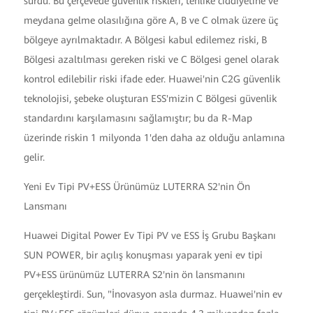
sürdü. Bu çerçevede güvenlik riskleri, tehlike ciddiyetine ve
meydana gelme olasılığına göre A, B ve C olmak üzere üç
bölgeye ayrılmaktadır. A Bölgesi kabul edilemez riski, B
Bölgesi azaltılması gereken riski ve C Bölgesi genel olarak
kontrol edilebilir riski ifade eder. Huawei'nin C2G güvenlik
teknolojisi, şebeke oluşturan ESS'mizin C Bölgesi güvenlik
standardını karşılamasını sağlamıştır; bu da R-Map
üzerinde riskin 1 milyonda 1'den daha az olduğu anlamına
gelir.
Yeni Ev Tipi PV+ESS Ürünümüz LUTERRA S2'nin Ön
Lansmanı
Huawei Digital Power Ev Tipi PV ve ESS İş Grubu Başkanı
SUN POWER, bir açılış konuşması yaparak yeni ev tipi
PV+ESS ürünümüz LUTERRA S2'nin ön lansmanını
gerçekleştirdi. Sun, "İnovasyon asla durmaz. Huawei'nin ev